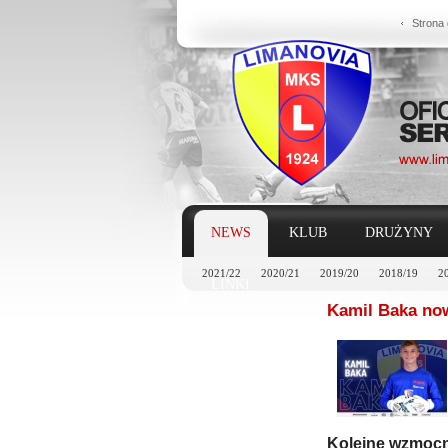
Strona
NEWS
KLUB
DRUŻYNY
2021/22
2020/21
2019/20
2018/19
2
LINKI
Kamil Baka no
Kolejne wzmocn