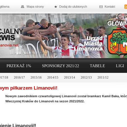
 główna
Mapa strony
Dodaj do ulubionych
Kontakt
PRZEKAŻ 1%
SPONSORZY 2021/22
TABELE
LIGI
017/18
2016/17
2015/16
2014/15
2013/14
2012/13
2011/12
wym piłkarzem Limanovii!
Nowym zawodnikiem czwartoligowej Limanovii został bramkarz Kamil Baka, któr
Wieczystej Kraków do Limanovii na sezon 2021/2022.
ienie Limanovii‼