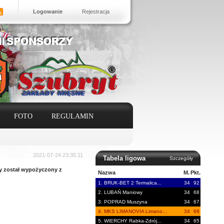
Logowanie
Rejestracja
FOTO
REGULAMIN
2021-07-24 23:35:11
Tabela ligowa
Szczegóły
y został wypożyczony z
Nazwa
M.
Pkt.
1. BRUK-BET 2 Termalica...
34
92
2. LUBAŃ Maniowy
34
68
3. POPRAD Muszyna
34
67
4. MKS LIMANOVIA Limano...
34
66
5. WIERCHY Rabka-Zdrój...
34
65