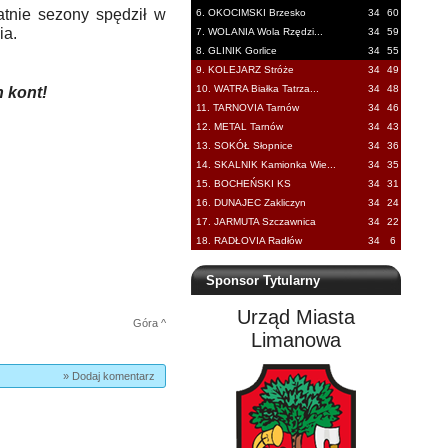
tatnie sezony spędził w
6. OKOCIMSKI Brzesko
34
60
ia.
7. WOLANIA Wola Rzędzi...
34
59
8. GLINIK Gorlice
34
55
9. KOLEJARZ Stróże
34
49
10. WATRA Białka Tatrza...
34
48
h kont!
11. TARNOVIA Tarnów
34
46
12. METAL Tarnów
34
43
13. SOKÓŁ Słopnice
34
36
14. SKALNIK Kamionka Wie...
34
35
15. BOCHEŃSKI KS
34
31
16. DUNAJEC Zakliczyn
34
24
17. JARMUTA Szczawnica
34
22
18. RADŁOVIA Radłów
34
6
Sponsor Tytularny
Urząd Miasta
Góra ^
Limanowa
» Dodaj komentarz