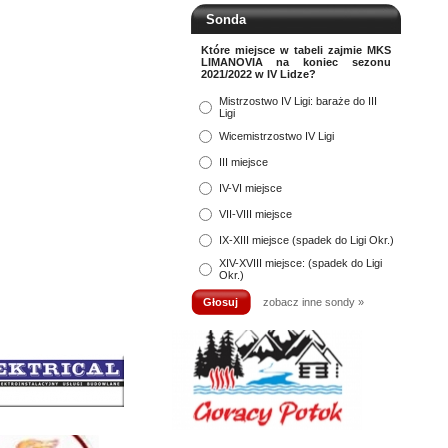
Sonda
Które miejsce w tabeli zajmie MKS
LIMANOVIA na koniec sezonu
2021/2022 w IV Lidze?
Mistrzostwo IV Ligi: baraże do III
Ligi
Wicemistrzostwo IV Ligi
III miejsce
IV-VI miejsce
VII-VIII miejsce
IX-XIII miejsce (spadek do Ligi Okr.)
XIV-XVIII miejsce: (spadek do Ligi
Okr.)
zobacz inne sondy »