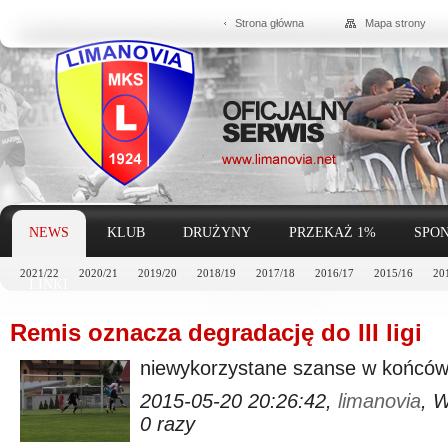
Strona główna
Mapa strony
NEWS
KLUB
DRUŻYNY
PRZEKAŻ 1%
SPON
2021/22
2020/21
2019/20
2018/19
2017/18
2016/17
2015/16
20
LINKI
Remis oznacza degradację do III ligi
niewykorzystane szanse w końcó
2015-05-20 20:26:42,
limanovia
, 
0 razy