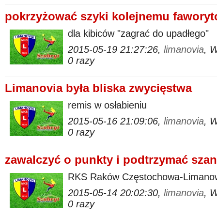
pokrzyżować szyki kolejnemu faworyt
dla kibiców "zagrać do upadłego"
2015-05-19 21:27:26,
limanovia
, 
0 razy
Limanovia była bliska zwycięstwa
remis w osłabieniu
2015-05-16 21:09:06,
limanovia
, 
0 razy
zawalczyć o punkty i podtrzymać sza
RKS Raków Częstochowa-Limanowi
2015-05-14 20:02:30,
limanovia
, 
0 razy