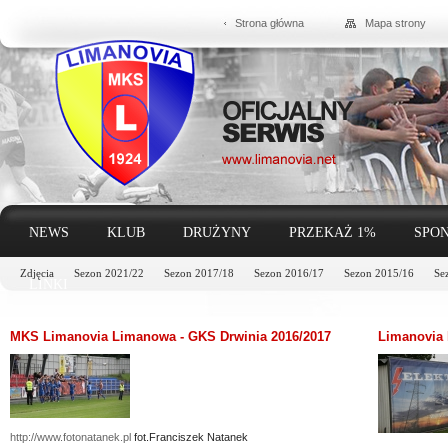
Strona główna
Mapa strony
NEWS
KLUB
DRUŻYNY
PRZEKAŻ 1%
SPON
Zdjęcia
Sezon 2021/22
Sezon 2017/18
Sezon 2016/17
Sezon 2015/16
Se
LINKI
MKS Limanovia Limanowa - GKS Drwinia 2016/2017
Limanovia 
http://www.fotonatanek.pl
fot.Franciszek Natanek