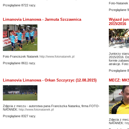
Foto-Natanek
Przeglądane 8722 razy.
Przeglądane 9
Limanovia Limanowa - Jarmuta Szczawnica
Wyjazd jun
2015/2016
Juniorzy star
Foto Franciszek Natanek
http://www.fotonatanek.pl
2015/2016. Dz
formie zabawo
Przeglądane 8611 razy.
atrakcje. Foto
Przeglądane 8
Limanovia Limanowa - Orkan Szczyrzyc (12.08.2015)
MECZ: MKS 
Zdjęcia z meczu - autorstwa pana Franciszka Natanka, firma FOTO-
NATANEK:
http://www.fotonatanek.pl
Przeglądane 8327 razy.
Zdjęcia z mec
NATANEK:
htt