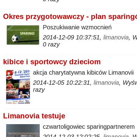
Okres przygotowawczy - plan sparin
Poszukiwanie wzmocnień
2014-12-09 10:37:51,
limanovia
, 
0 razy
kibice i sportowcy dzieciom
akcja charytatywna kibiców Limanovii
2014-12-05 10:22:31,
limanovia
, Wyś
razy
Limanovia testuje
czwartoligowiec sparingpartnerem
2014-12-03 12:02:25,
limanovia
, 