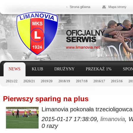
Strona główna
Mapa strony
NEWS
KLUB
DRUŻYNY
PRZEKAŻ 1%
SPON
2021/22
2020/21
2019/20
2018/19
2017/18
2016/17
2015/16
20
LINKI
Pierwszy sparing na plus
Limanovia pokonała trzecioligowca
2015-01-17 17:38:09,
limanovia
, 
0 razy