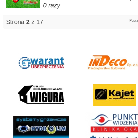
0 razy
Strona
2
z 17
Poprz