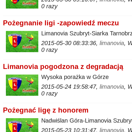
0 razy
Pożegnanie ligi -zapowiedź meczu
Limanovia Szubryt-Siarka Tarnobrz
2015-05-30 08:33:36,
limanovia
, 
0 razy
Limanovia pogodzona z degradacją
Wysoka porażka w Górze
2015-05-24 19:58:47,
limanovia
, 
0 razy
Pożegnać ligę z honorem
Nadwiślan Góra-Limanovia Szubryt
2015-05-23 10:31:47,
limanovia
, 