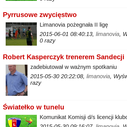
Pyrrusowe zwycięstwo
Limanovia pożegnała II ligę
2015-06-01 08:40:13,
limanovia
, 
0 razy
Robert Kasperczyk trenerem Sandecji
zadebiutował w ważnym spotkaniu
2015-05-30 20:22:08,
limanovia
, Wyśw
razy
Światełko w tunelu
Komunikat Komisji d/s licencji klu
2015-05-30 09:16:07,
limanovia
, 