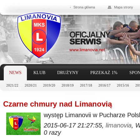
Strona główna
Mapa strony
NEWS
KLUB
DRUŻYNY
PRZEKAŻ 1%
SPON
2021/22
2020/21
2019/20
2018/19
2017/18
2016/17
2015/16
20
LINKI
Czarne chmury nad Limanovią
występ Limanovii w Pucharze Pols
2015-06-17 21:27:55,
limanovia
, 
0 razy