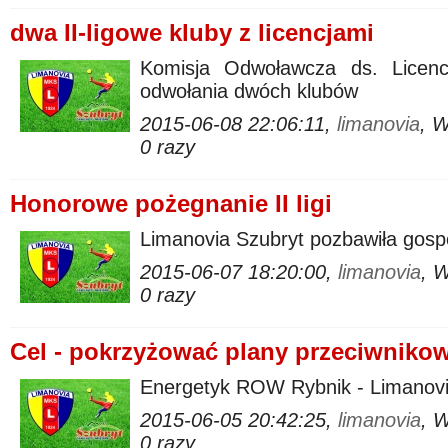
dwa II-ligowe kluby z licencjami
Komisja Odwoławcza ds. Licenc
odwołania dwóch klubów
2015-06-08 22:06:11,
limanovia
, 
0 razy
Honorowe pożegnanie II ligi
Limanovia Szubryt pozbawiła gospod
2015-06-07 18:20:00,
limanovia
, 
0 razy
Cel - pokrzyżować plany przeciwnikow
Energetyk ROW Rybnik - Limanovia
2015-06-05 20:42:25,
limanovia
, 
0 razy