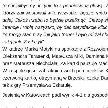
to chcielibyśmy uczynić to z podniesioną głową. W
którzy zainwestowali w to wszystko, będzie miało 
dalej. Jakoś trzeba to będzie przełknąć. Cieszę s
intencje i robią wszystko, by dać satysfakcję k
że mogę stać przy linii jako trener i było mi żal 
całej puli. Zasłużyli
”.
W kadrze Marka Motyki na spotkanie z Rozwojem
Oleksandra Tarasenki, Mateusza Miki, Damiana M
oraz Mateusza Niechciała. Za kartki pauzuje Maci
W zespole gości zabraknie dwóch pomocników. Ko
czerwoną kartkę otrzymaną w Brzesku czeka Dam
też z gry Przemysława Szkatułę.
Jesienią w Katowicach padł wynik 4-1 dla gospod