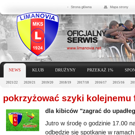
Strona główna
Mapa strony
NEWS
KLUB
DRUŻYNY
PRZEKAŻ 1%
SPON
2021/22
2020/21
2019/20
2018/19
2017/18
2016/17
2015/16
20
LINKI
pokrzyżować szyki kolejnemu 
dla kibiców "zagrać do upadłe
Jutro w środę o godzinie 17.00 
odbędzie się spotkanie w ramach 3