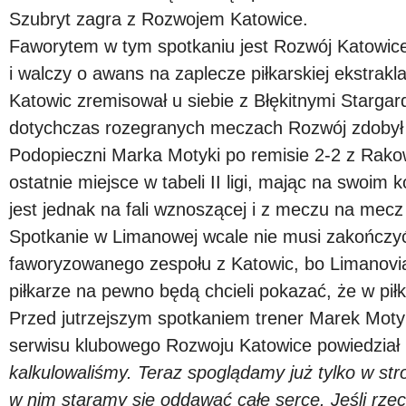
Szubryt zagra z Rozwojem Katowice.
Faworytem w tym spotkaniu jest Rozwój Katowice, 
i walczy o awans na zaplecze piłkarskiej ekstrakla
Katowic zremisował u siebie z Błękitnymi Stargar
dotychczas rozegranych meczach Rozwój zdobył 
Podopieczni Marka Motyki po remisie 2-2 z Rak
ostatnie miejsce w tabeli II ligi, mając na swoim 
jest jednak na fali wznoszącej i z meczu na mecz 
Spotkanie w Limanowej wcale nie musi zakończy
faworyzowanego zespołu z Katowic, bo Limanovia 
piłkarze na pewno będą chcieli pokazać, że w piłk
Przed jutrzejszym spotkaniem trener Marek Mot
serwisu klubowego Rozwoju Katowice powiedział 
kalkulowaliśmy. Teraz spoglądamy już tylko w st
w nim staramy się oddawać całe serce. Jeśli rzec