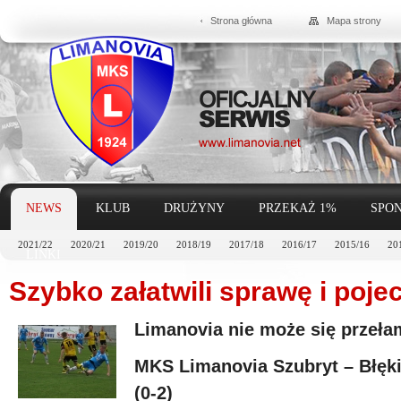
Strona główna
Mapa strony
NEWS
KLUB
DRUŻYNY
PRZEKAŻ 1%
SPON
2021/22
2020/21
2019/20
2018/19
2017/18
2016/17
2015/16
20
LINKI
Szybko załatwili sprawę i pojec
Limanovia nie może się przeł
MKS Limanovia Szubryt – Błękit
(0-2)