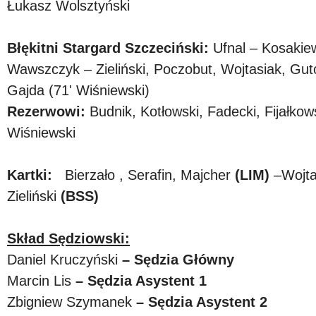
Łukasz Wolsztyński
Błękitni Stargard Szczeciński:
Ufnal – Kosakiew
Wawszczyk – Zieliński, Poczobut, Wojtasiak, Guto
Gajda (71' Wiśniewski)
Rezerwowi:
Budnik, Kotłowski, Fadecki, Fijałkow
Wiśniewski
Kartki:
Bierzało , Serafin, Majcher
(LIM)
–Wojta
Zieliński
(BSS)
Skład Sędziowski:
Daniel Kruczyński
– Sędzia Główny
Marcin Lis
– Sędzia Asystent 1
Zbigniew Szymanek
– Sędzia Asystent 2