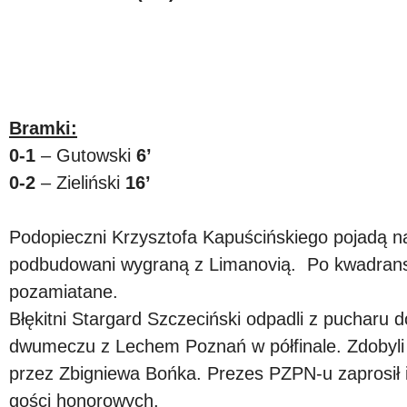
Bramki:
0-1
– Gutowski
6’
0-2
– Zieliński
16’
Podopieczni Krzysztofa Kapuścińskiego pojadą na
podbudowani wygraną z Limanovią. Po kwadransi
pozamiatane.
Błękitni Stargard Szczeciński odpadli z pucharu
dwumeczu z Lechem Poznań w półfinale. Zdobyli s
przez Zbigniewa Bońka. Prezes PZPN-u zaprosił i
gości honorowych.