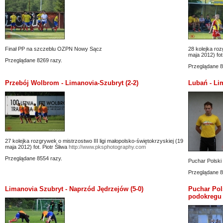
Finał PP na szczeblu OZPN Nowy Sącz
28 kolejka roz
maja 2012) fot
Przeglądane 8269 razy.
Przeglądane 8
Przebój Wolbrom - Limanovia-Szubryt (2-2)
Lubań - Lim
27 kolejka rozgrywek o mistrzostwo III ligi małopolsko-świętokrzyskiej (19
maja 2012) fot. Piotr Śliwa
http://www.pksphotography.com
Przeglądane 8554 razy.
Puchar Polski
Przeglądane 8
Limanovia Szubryt - Naprzód Jędrzejów (5-0)
Puchar Pol
podokregu 