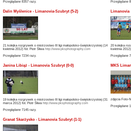
Przeglądane 8357 razy.
Przeglądane 8
Dalin Myślenice - Limanovia-Szubryt (5-2)
Limanovia 
21 kolejka rozgrywek o mistrzostwo III ligi małopolsko-świętokrzyskiej (14
20 kolejka roz
kwietnia 2012) fot. Piotr Śliwa
http://www.pksphotography.com
kwietnia 2012) 
Przeglądane 7234 razy.
Przeglądane 7
Janina Libiąż - Limanovia Szubryt (0-0)
MKS Limanov
zdjęcia Foto-
19 kolejka rozgrywek o mistrzostwo III ligi małopolsko-świętokrzyskiej (31
marca 2012) fot. Piotr Śliwa
http://www.pksphotography.com
Przeglądane 1
Przeglądane 7145 razy.
Granat Skarżysko - Limanovia Szubryt (1-1)