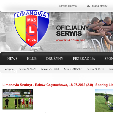
Strona główna
Mapa strony
NEWS
KLUB
DRUŻYNY
PRZEKAŻ 1%
SPON
Zdjęcia
Sezon 2021/22
Sezon 2017/18
Sezon 2016/17
Sezon 2015/16
Se
LINKI
Limanovia Szubryt - Raków Częstochowa, 18.07.2012 (2-0)
Sparing Lim