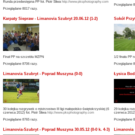
Runda przedwstępna PP fot. Piotr Śliwa
http://www.pksphotography.com
Przeglądane 8
Przeglądane 8017 razy.
Karpaty Siepraw - Limanovia Szubryt 20.06.12 (1-2)
Sokół Przyt
Finał PP na szczeblu MZPN
1/2 finału PP
Przeglądane 8706 razy.
Przeglądane 8
Limanovia Szubryt - Poprad Muszyna (0-0)
Łysica Bodz
30 kolejka rozgrywek o mistrzostwo III ligi małopolsko-świętokrzyskiej (6
29 kolejka roz
czerwca 2012) fot. Piotr Śliwa
http://www.pksphotography.com
czerwca 2012) 
Przeglądane 8765 razy.
Przeglądane 8
Limanovia-Szubryt - Poprad Muszyna 30.05.12 (0-0 k. 4-3)
Limanovia S