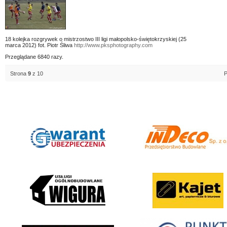
18 kolejka rozgrywek o mistrzostwo III ligi małopolsko-świętokrzyskiej (25
marca 2012) fot. Piotr Śliwa
http://www.pksphotography.com
Przeglądane 6840 razy.
Strona
9
z 10
P