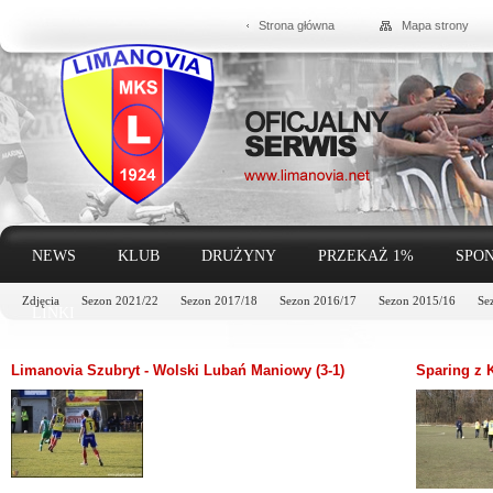
Strona główna
Mapa strony
NEWS
KLUB
DRUŻYNY
PRZEKAŻ 1%
SPON
Zdjęcia
Sezon 2021/22
Sezon 2017/18
Sezon 2016/17
Sezon 2015/16
Se
LINKI
Limanovia Szubryt - Wolski Lubań Maniowy (3-1)
Sparing z 