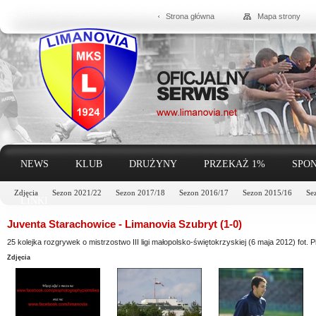
Strona główna
Mapa strony
NEWS
KLUB
DRUŻYNY
PRZEKAŻ 1%
SPON
Zdjęcia
Sezon 2021/22
Sezon 2017/18
Sezon 2016/17
Sezon 2015/16
Se
LINKI
Juventa Starachowice - Limanovia Szubryt (1-0)
25 kolejka rozgrywek o mistrzostwo III ligi małopolsko-świętokrzyskiej (6 maja 2012) fot. P
Zdjęcia