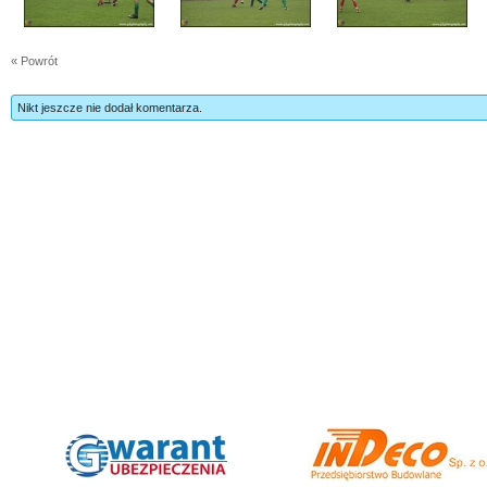
« Powrót
Nikt jeszcze nie dodał komentarza.