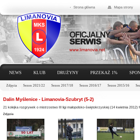
Strona główna
Mapa strony
NEWS
KLUB
DRUŻYNY
PRZEKAŻ 1%
SPON
Zdjęcia
Sezon 2021/22
Sezon 2017/18
Sezon 2016/17
Sezon 2015/16
Se
LINKI
Dalin Myślenice - Limanovia-Szubryt (5-2)
21 kolejka rozgrywek o mistrzostwo III ligi małopolsko-świętokrzyskiej (14 kwietnia 2012) f
Zdjęcia