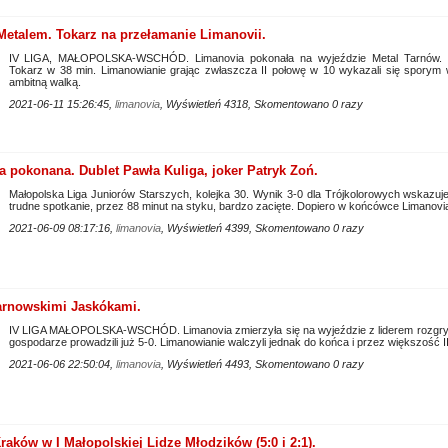
 Metalem. Tokarz na przełamanie Limanovii.
IV LIGA, MAŁOPOLSKA-WSCHÓD. Limanovia pokonała na wyjeździe Metal Tarnów. J
Tokarz w 38 min. Limanowianie grając zwłaszcza II połowę w 10 wykazali się sporym 
ambitną walką.
2021-06-11 15:26:45,
limanovia
, Wyświetleń 4318, Skomentowano 0 razy
 pokonana. Dublet Pawła Kuliga, joker Patryk Zoń.
Małopolska Liga Juniorów Starszych, kolejka 30. Wynik 3-0 dla Trójkolorowych wskazuje,
trudne spotkanie, przez 88 minut na styku, bardzo zacięte. Dopiero w końcówce Limanovi
2021-06-09 08:17:16,
limanovia
, Wyświetleń 4399, Skomentowano 0 razy
tarnowskimi Jaskókami.
IV LIGA MAŁOPOLSKA-WSCHÓD. Limanovia zmierzyła się na wyjeździe z liderem rozgry
gospodarze prowadzili już 5-0. Limanowianie walczyli jednak do końca i przez większość I
2021-06-06 22:50:04,
limanovia
, Wyświetleń 4493, Skomentowano 0 razy
aków w I Małopolskiej Lidze Młodzików (5:0 i 2:1).