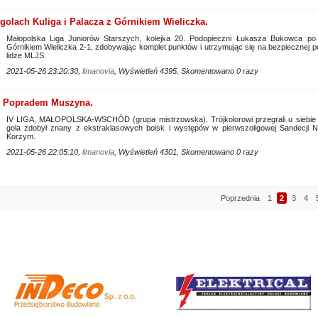
olach Kuliga i Palacza z Górnikiem Wieliczka.
Małopolska Liga Juniorów Starszych, kolejka 20. Podopieczni Łukasza Bukowca po 
Górnikiem Wieliczka 2-1, zdobywając komplet punktów i utrzymując się na bezpiecznej p
lidze MLJS.
2021-05-26 23:20:30,
limanovia
, Wyświetleń 4395, Skomentowano 0 razy
 z Popradem Muszyna.
IV LIGA, MAŁOPOLSKA-WSCHÓD (grupa mistrzowska). Trójkolorowi przegrali u siebi
gola zdobył znany z ekstraklasowych boisk i występów w pierwszoligowej Sandecji
Korzym.
2021-05-26 22:05:10,
limanovia
, Wyświetleń 4301, Skomentowano 0 razy
Poprzednia
1
2
3
4