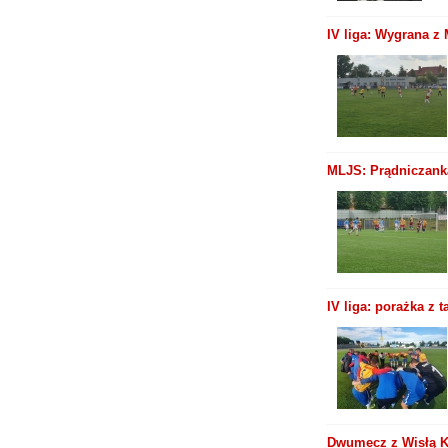
IV liga: Wygrana z
MLJS: Prądniczanka
IV liga: porażka z 
Dwumecz z Wisłą Kr