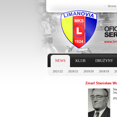
Strona
NEWS
KLUB
DRUŻYNY
2021/22
2020/21
2019/20
2018/19
2
LINKI
Zmarł Stanisław Woj
Sta
Jeg
202