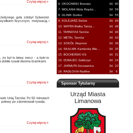
Czytaj więcej »
6. OKOCIMSKI Brzesko
34
60
7. WOLANIA Wola Rzędzi...
34
59
8. GLINIK Gorlice
34
55
edynego gola zdobył Sylwester
wysiłkiem fizycznym, motywacją i
9. KOLEJARZ Stróże
34
49
10. WATRA Białka Tatrza...
34
48
11. TARNOVIA Tarnów
34
46
12. METAL Tarnów
34
43
Czytaj więcej »
13. SOKÓŁ Słopnice
34
36
14. SKALNIK Kamionka Wie...
34
35
15. BOCHEŃSKI KS
34
31
 że był to łatwy mecz - a było to
16. DUNAJEC Zakliczyn
34
24
a dobiła rywali dwoma bramkami.
17. JARMUTA Szczawnica
34
22
18. RADŁOVIA Radłów
34
6
Czytaj więcej »
Sponsor Tytularny
Urząd Miasta
wek Unią Tarnów. Po 50 minutach
Limanowa
I połowy po zdominowali rywala.
Czytaj więcej »