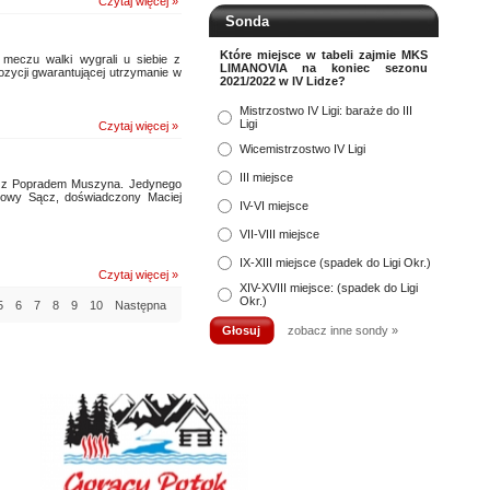
Czytaj więcej »
Sonda
Które miejsce w tabeli zajmie MKS
meczu walki wygrali u siebie z
LIMANOVIA na koniec sezonu
ozycji gwarantującej utrzymanie w
2021/2022 w IV Lidze?
Mistrzostwo IV Ligi: baraże do III
Ligi
Czytaj więcej »
Wicemistrzostwo IV Ligi
III miejsce
e z Popradem Muszyna. Jedynego
 Nowy Sącz, doświadczony Maciej
IV-VI miejsce
VII-VIII miejsce
IX-XIII miejsce (spadek do Ligi Okr.)
Czytaj więcej »
XIV-XVIII miejsce: (spadek do Ligi
Okr.)
5
6
7
8
9
10
Następna
zobacz inne sondy »