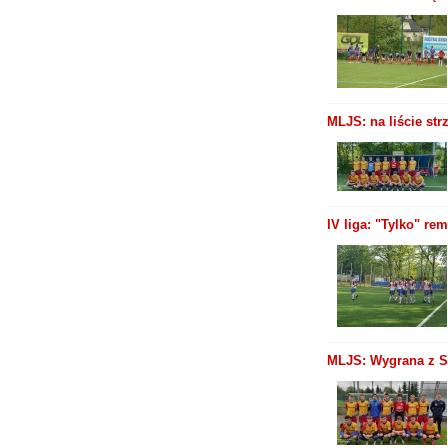
MLJS: na liście st
IV liga: "Tylko" re
MLJS: Wygrana z S