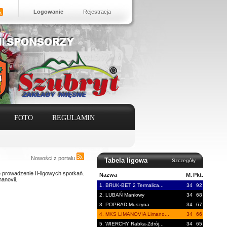
Logowanie
Rejestracja
FOTO
REGULAMIN
Nowości z portalu
Tabela ligowa
Szczegóły
 prowadzenie II-ligowych spotkań.
Nazwa
M.
Pkt.
anovii.
1. BRUK-BET 2 Termalica...
34
92
2. LUBAŃ Maniowy
34
68
3. POPRAD Muszyna
34
67
4. MKS LIMANOVIA Limano...
34
66
5. WIERCHY Rabka-Zdrój...
34
65