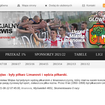
 główna
Mapa strony
Dodaj do ulubionych
Kontakt
PRZEKAŻ 1%
SPONSORZY 2021/22
TABELE
LIGI
017/18
2016/17
2015/16
2014/15
2013/14
2012/13
2011/12
tas - były piłkarz Limanovii i sędzia piłkarski.
nisław Wojtas był jedynym sędzią piłkarskim z limanowszczyzny, który miał na swoim koncie
o pasją życiową był sport, zwłaszcza piłka nożna. Przez 8 lat (1950–1958) był piłkarzem Lim
1-06-12 07:45:00,
limanovia
, Wyświetleń 4651, Skomentowano 0 razy