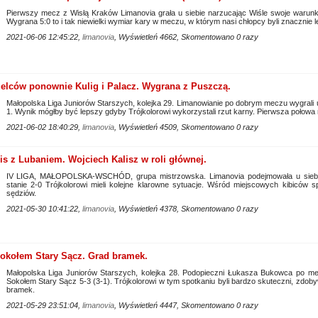
Pierwszy mecz z Wisłą Kraków Limanovia grała u siebie narzucając Wiśle swoje warunki
Wygrana 5:0 to i tak niewielki wymiar kary w meczu, w którym nasi chłopcy byli znacznie le
2021-06-06 12:45:22,
limanovia
, Wyświetleń 4662, Skomentowano 0 razy
rzelców ponownie Kulig i Palacz. Wygrana z Puszczą.
Małopolska Liga Juniorów Starszych, kolejka 29. Limanowianie po dobrym meczu wygrali 
1. Wynik mógłby być lepszy gdyby Trójkolorowi wykorzystali rzut karny. Pierwsza połowa 
2021-06-02 18:40:29,
limanovia
, Wyświetleń 4509, Skomentowano 0 razy
mis z Lubaniem. Wojciech Kalisz w roli głównej.
IV LIGA, MAŁOPOLSKA-WSCHÓD, grupa mistrzowska. Limanovia podejmowała u siebi
stanie 2-0 Trójkolorowi mieli kolejne klarowne sytuacje. Wśród miejscowych kibiców s
sędziów.
2021-05-30 10:41:22,
limanovia
, Wyświetleń 4378, Skomentowano 0 razy
okołem Stary Sącz. Grad bramek.
Małopolska Liga Juniorów Starszych, kolejka 28. Podopieczni Łukasza Bukowca po mec
Sokołem Stary Sącz 5-3 (3-1). Trójkolorowi w tym spotkaniu byli bardzo skuteczni, zd
bramek.
2021-05-29 23:51:04,
limanovia
, Wyświetleń 4447, Skomentowano 0 razy