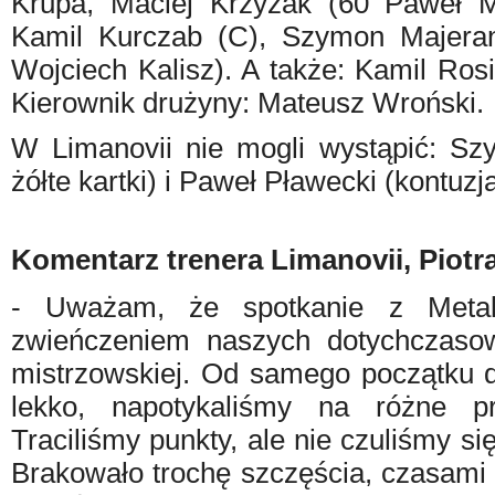
Krupa, Maciej Krzyżak (60 Paweł M
Kamil Kurczab (C), Szymon Majeran
Wojciech Kalisz). A także: Kamil Ros
Kierownik drużyny: Mateusz Wroński.
W Limanovii nie mogli wystąpić: S
żółte kartki) i Paweł Pławecki (kontuzja
Komentarz trenera Limanovii, Piotr
- Uważam, że spotkanie z Meta
zwieńczeniem naszych dotychczaso
mistrzowskiej. Od samego początku d
lekko, napotykaliśmy na różne pr
Traciliśmy punkty, ale nie czuliśmy si
Brakowało trochę szczęścia, czasami 