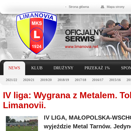
Strona główna
Mapa strony
NEWS
KLUB
DRUŻYNY
PRZEKAŻ 1%
SPON
2021/22
2020/21
2019/20
2018/19
2017/18
2016/17
2015/16
20
LINKI
IV liga: Wygrana z Metalem. T
Limanovii.
IV LIGA, MAŁOPOLSKA-WSCHÓD
wyjeździe Metal Tarnów. Jedyn