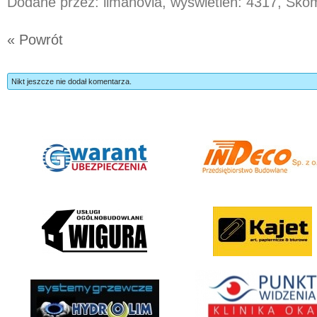
Dodane przez: limanovia, wyświetleń: 4317, Sk
« Powrót
Nikt jeszcze nie dodał komentarza.