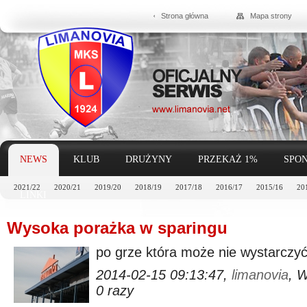
Strona główna
Mapa strony
NEWS
KLUB
DRUŻYNY
PRZEKAŻ 1%
SPON
2021/22
2020/21
2019/20
2018/19
2017/18
2016/17
2015/16
20
LINKI
Wysoka porażka w sparingu
po grze która może nie wystarczyć 
2014-02-15 09:13:47,
limanovia
, 
0 razy