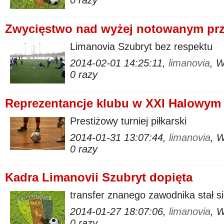
0 razy
Zwycięstwo nad wyżej notowanym pr
Limanovia Szubryt bez respektu
2014-02-01 14:25:11,
limanovia
, 
0 razy
Reprezentancje klubu w XXI Halowym
Prestiżowy turniej piłkarski
2014-01-31 13:07:44,
limanovia
, 
0 razy
Kadra Limanovii Szubryt dopięta
transfer znanego zawodnika stał s
2014-01-27 18:07:06,
limanovia
, 
0 razy