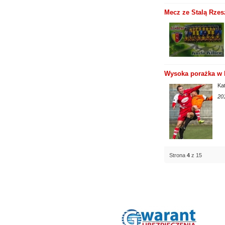
Mecz ze Stalą Rzesz
Wysoka porażka w 
Kat
20
Strona
4
z 15