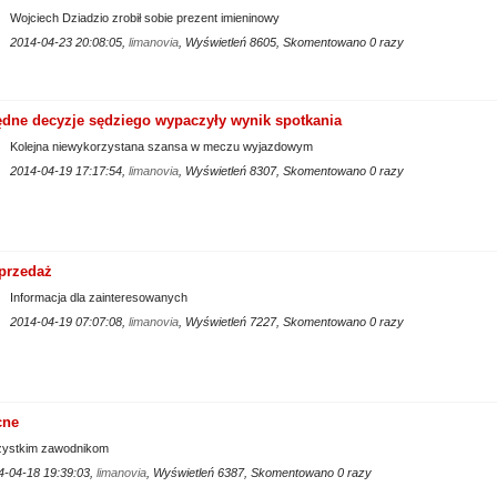
Wojciech Dziadzio zrobił sobie prezent imieninowy
2014-04-23 20:08:05,
limanovia
, Wyświetleń 8605, Skomentowano 0 razy
dne decyzje sędziego wypaczyły wynik spotkania
Kolejna niewykorzystana szansa w meczu wyjazdowym
2014-04-19 17:17:54,
limanovia
, Wyświetleń 8307, Skomentowano 0 razy
przedaż
Informacja dla zainteresowanych
2014-04-19 07:07:08,
limanovia
, Wyświetleń 7227, Skomentowano 0 razy
cne
ystkim zawodnikom
4-04-18 19:39:03,
limanovia
, Wyświetleń 6387, Skomentowano 0 razy