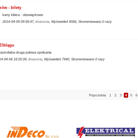
ów - bilety
karty kibica - obowiązkowe
2014-04-09 09:56:47,
limanovia
, Wyświetleń 6566, Skomentowano 0 razy
Elblągu
astrofalna druga połowa spotkania
14-04-06 16:55:09,
limanovia
, Wyświetleń 7940, Skomentowano 0 razy
Poprzednia
1
2
3
4
5
6