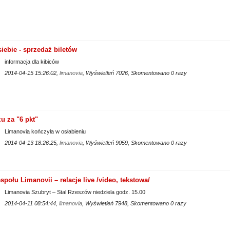
iebie - sprzedaż biletów
informacja dla kibiców
2014-04-15 15:26:02,
limanovia
, Wyświetleń 7026, Skomentowano 0 razy
 za "6 pkt"
Limanovia kończyła w osłabieniu
2014-04-13 18:26:25,
limanovia
, Wyświetleń 9059, Skomentowano 0 razy
połu Limanovii – relacje live /video, tekstowa/
Limanovia Szubryt – Stal Rzeszów niedziela godz. 15.00
2014-04-11 08:54:44,
limanovia
, Wyświetleń 7948, Skomentowano 0 razy