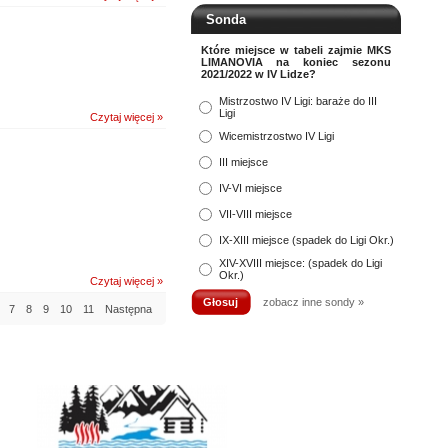
Sonda
Które miejsce w tabeli zajmie MKS
LIMANOVIA na koniec sezonu
2021/2022 w IV Lidze?
Mistrzostwo IV Ligi: baraże do III
Ligi
Czytaj więcej »
Wicemistrzostwo IV Ligi
III miejsce
IV-VI miejsce
VII-VIII miejsce
IX-XIII miejsce (spadek do Ligi Okr.)
XIV-XVIII miejsce: (spadek do Ligi
Okr.)
Czytaj więcej »
zobacz inne sondy »
7
8
9
10
11
Następna