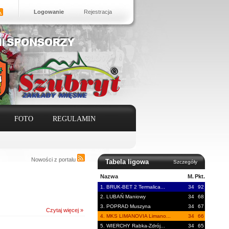
Logowanie
Rejestracja
FOTO
REGULAMIN
Nowości z portalu
Tabela ligowa
Szczegóły
Nazwa
M.
Pkt.
1. BRUK-BET 2 Termalica...
34
92
2. LUBAŃ Maniowy
34
68
3. POPRAD Muszyna
34
67
Czytaj więcej »
4. MKS LIMANOVIA Limano...
34
66
5. WIERCHY Rabka-Zdrój...
34
65