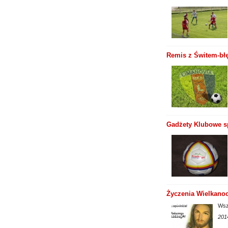
Remis z Świtem-błę
Gadżety Klubowe s
Życzenia Wielkano
Wsz
201