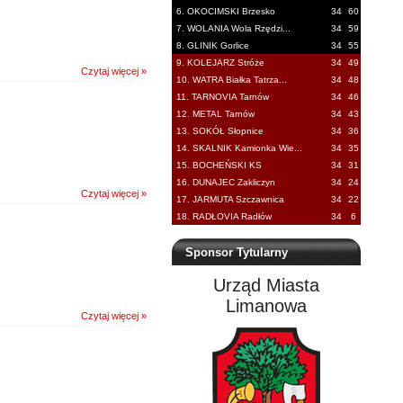
6. OKOCIMSKI Brzesko
34
60
7. WOLANIA Wola Rzędzi...
34
59
8. GLINIK Gorlice
34
55
9. KOLEJARZ Stróże
34
49
Czytaj więcej »
10. WATRA Białka Tatrza...
34
48
11. TARNOVIA Tarnów
34
46
12. METAL Tarnów
34
43
13. SOKÓŁ Słopnice
34
36
14. SKALNIK Kamionka Wie...
34
35
15. BOCHEŃSKI KS
34
31
16. DUNAJEC Zakliczyn
34
24
Czytaj więcej »
17. JARMUTA Szczawnica
34
22
18. RADŁOVIA Radłów
34
6
Sponsor Tytularny
Urząd Miasta
Limanowa
Czytaj więcej »