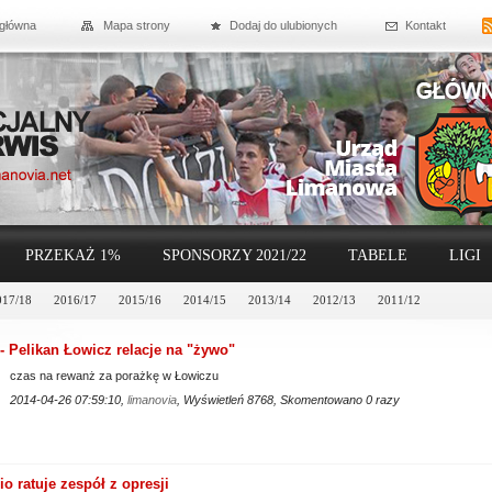
 główna
Mapa strony
Dodaj do ulubionych
Kontakt
PRZEKAŻ 1%
SPONSORZY 2021/22
TABELE
LIGI
017/18
2016/17
2015/16
2014/15
2013/14
2012/13
2011/12
- Pelikan Łowicz relacje na "żywo"
czas na rewanż za porażkę w Łowiczu
2014-04-26 07:59:10,
limanovia
, Wyświetleń 8768, Skomentowano 0 razy
o ratuje zespół z opresji