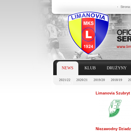
Strona
NEWS
KLUB
DRUŻYNY
2021/22
2020/21
2019/20
2018/19
2
LINKI
Limanovia Szubryt 
Niezawodny Dziadzi