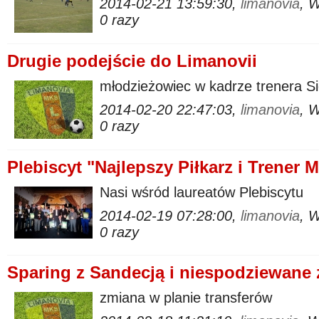
2014-02-21 13:59:30,
limanovia
, 
0 razy
Drugie podejście do Limanovii
młodzieżowiec w kadrze trenera Si
2014-02-20 22:47:03,
limanovia
, 
0 razy
Plebiscyt "Najlepszy Piłkarz i Trener 
Nasi wśród laureatów Plebiscytu
2014-02-19 07:28:00,
limanovia
, 
0 razy
Sparing z Sandecją i niespodziewane
zmiana w planie transferów