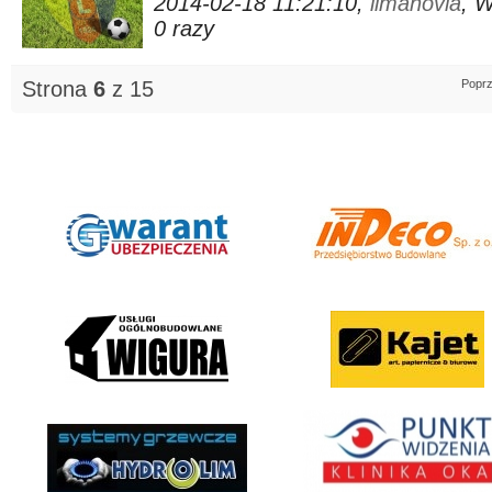
2014-02-18 11:21:10,
limanovia
, 
0 razy
Strona
6
z 15
Poprz