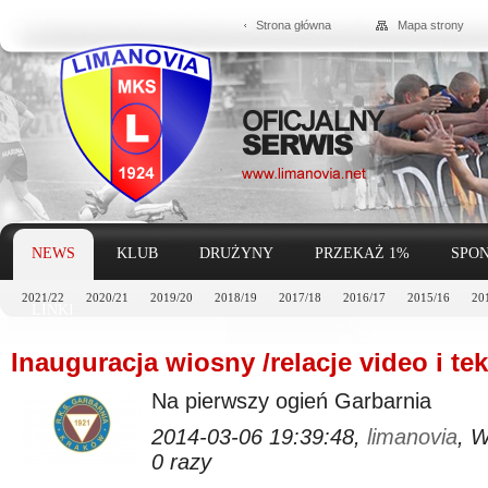
Strona główna
Mapa strony
NEWS
KLUB
DRUŻYNY
PRZEKAŻ 1%
SPON
2021/22
2020/21
2019/20
2018/19
2017/18
2016/17
2015/16
20
LINKI
Inauguracja wiosny /relacje video i te
Na pierwszy ogień Garbarnia
2014-03-06 19:39:48,
limanovia
, 
0 razy