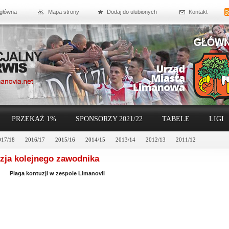
 główna
Mapa strony
Dodaj do ulubionych
Kontakt
PRZEKAŻ 1%
SPONSORZY 2021/22
TABELE
LIGI
017/18
2016/17
2015/16
2014/15
2013/14
2012/13
2011/12
zja kolejnego zawodnika
Plaga kontuzji w zespole Limanovii