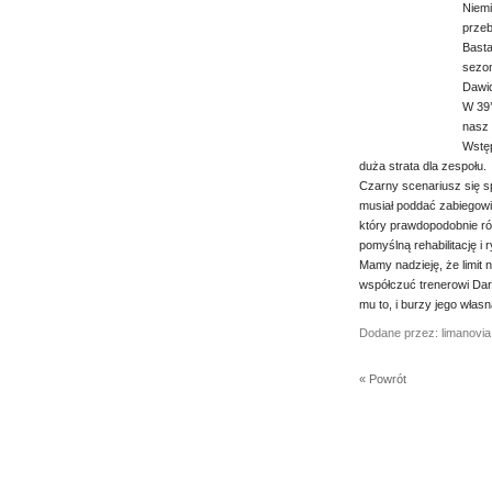
Niemi
przeb
Basta
sezon
Dawid
W 39’
nasz 
Wstęp
duża strata dla zespołu.
Czarny scenariusz się s
musiał poddać zabiegowi 
który prawdopodobnie ró
pomyślną rehabilitację i 
Mamy nadzieję, że limit 
współczuć trenerowi Dar
mu to, i burzy jego własn
Dodane przez: limanovia
« Powrót