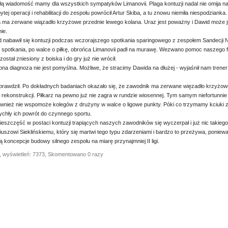
łą wiadomość mamy dla wszystkich sympatyków Limanovii. Plaga kontuzji nadal nie omija n
ytej operacji i rehabilitacji do zespołu powrócił Artur Skiba, a tu znowu niemiła niespodzian
 ma zerwane wiązadło krzyżowe przednie lewego kolana. Uraz jest poważny i Dawid może j
ie.
 nabawił się kontuzji podczas wczorajszego spotkania sparingowego z zespołem Sandecji
 spotkania, po walce o piłkę, obrońca Limanovii padł na murawę. Wezwano pomoc naszego fi
został zniesiony z boiska i do gry już nie wrócił.
na diagnoza nie jest pomyślna. Możliwe, że stracimy Dawida na dłużej - wyjaśnił nam trener D
prawdził. Po dokładnych badaniach okazało się, że zawodnik ma zerwane więzadło krzyżowe 
rekonstrukcji. Piłkarz na pewno już nie zagra w rundzie wiosennej. Tym samym niefortunnie
wnież nie wspomoże kolegów z drużyny w walce o ligowe punkty. Póki co trzymamy kciuki 
rychły ich powrót do czynnego sportu.
nieszczęść w postaci kontuzji trapiących naszych zawodników się wyczerpał i już nic takiego 
iuszowi Sieklińskiemu, który się martwi tego typu zdarzeniami i bardzo to przeżywa, ponie
ą koncepcje budowy silnego zespołu na miarę przynajmniej II ligi.
, wyświetleń: 7373, Skomentowano 0 razy