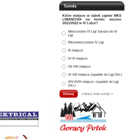
Sonda
Które miejsce w tabeli zajmie MKS
LIMANOVIA na koniec sezonu
2021/2022 w IV Lidze?
Mistrzostwo IV Ligi: baraże do III
Ligi
Wicemistrzostwo IV Ligi
III miejsce
IV-VI miejsce
VII-VIII miejsce
IX-XIII miejsce (spadek do Ligi Okr.)
XIV-XVIII miejsce: (spadek do Ligi
Okr.)
zobacz inne sondy »