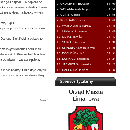
aszego zespołu. Co dopiero po
6. OKOCIMSKI Brzesko
34
60
ka. Obrońca Limanovii Szubryt Dawid
7. WOLANIA Wola Rzędzi...
34
59
uż nie wybiec na boisko w tym
8. GLINIK Gorlice
34
55
9. KOLEJARZ Stróże
34
49
 Nowy Sącz.
10. WATRA Białka Tatrza...
34
48
zjoterapeuty. Niestety zawodnik
11. TARNOVIA Tarnów
34
46
12. METAL Tarnów
34
43
ariusz Siekliński, a byłaby to
13. SOKÓŁ Słopnice
34
36
14. SKALNIK Kamionka Wie...
34
35
w lewym kolanie i będzie się
15. BOCHEŃSKI KS
34
31
 dołączył do Wojciecha Dziadzio,
16. DUNAJEC Zakliczyn
34
24
za obydwóch, za szczęśliwą,
17. JARMUTA Szczawnica
34
22
się nie zdarzy. Pozostaje jedynie
18. RADŁOVIA Radłów
34
6
waż w znaczny sposób komplikuje
Sponsor Tytularny
Urząd Miasta
Limanowa
Góra ^