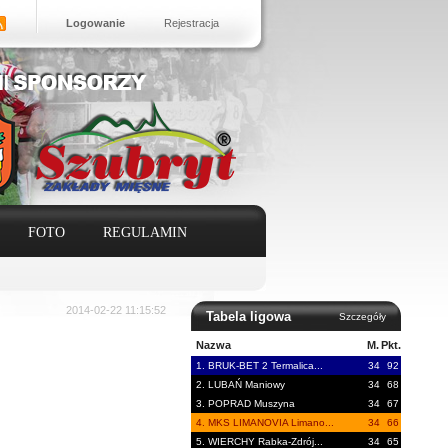
Logowanie
Rejestracja
FOTO
REGULAMIN
2014-02-22 11:15:52
Tabela ligowa
Szczegóły
Nazwa
M.
Pkt.
1. BRUK-BET 2 Termalica...
34
92
2. LUBAŃ Maniowy
34
68
3. POPRAD Muszyna
34
67
4. MKS LIMANOVIA Limano...
34
66
5. WIERCHY Rabka-Zdrój...
34
65