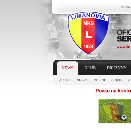
Strona
NEWS
KLUB
DRUŻYNY
2021/22
2020/21
2019/20
2018/19
2
LINKI
Poważna kontu