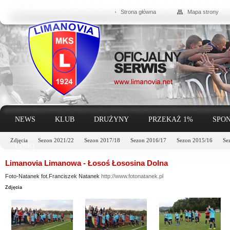
Strona główna
Mapa strony
NEWS
KLUB
DRUŻYNY
PRZEKAŻ 1%
SPON
Zdjęcia
Sezon 2021/22
Sezon 2017/18
Sezon 2016/17
Sezon 2015/16
Se
LINKI
Limanovia Limanowa - Łosoś Łososina Dolna
Foto-Natanek fot.Franciszek Natanek
http://www.fotonatanek.pl
Zdjęcia