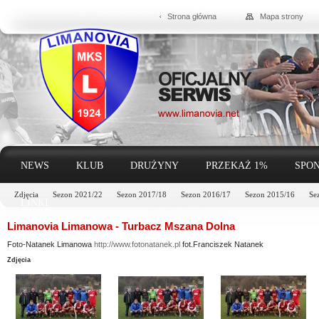
Strona główna
Mapa strony
NEWS
KLUB
DRUŻYNY
PRZEKAŻ 1%
SPON
Zdjęcia
Sezon 2021/22
Sezon 2017/18
Sezon 2016/17
Sezon 2015/16
Se
LINKI
Limanovia Limanowa - Turbacz Mszana Dolna
Foto-Natanek Limanowa
http://www.fotonatanek.pl
fot.Franciszek Natanek
Zdjęcia