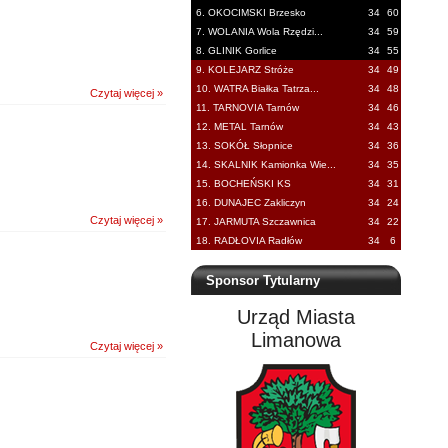
6. OKOCIMSKI Brzesko
34
60
7. WOLANIA Wola Rzędzi...
34
59
8. GLINIK Gorlice
34
55
9. KOLEJARZ Stróże
34
49
10. WATRA Białka Tatrza...
34
48
Czytaj więcej »
11. TARNOVIA Tarnów
34
46
12. METAL Tarnów
34
43
13. SOKÓŁ Słopnice
34
36
14. SKALNIK Kamionka Wie...
34
35
15. BOCHEŃSKI KS
34
31
16. DUNAJEC Zakliczyn
34
24
Czytaj więcej »
17. JARMUTA Szczawnica
34
22
18. RADŁOVIA Radłów
34
6
Sponsor Tytularny
Urząd Miasta
Limanowa
Czytaj więcej »