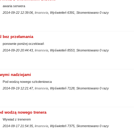
awaria serwera
2014-09-22 12:39:06,
limanovia
, Wyświetleń 6391, Skomentowano 0 razy
l bez przełamania
ponownie poniżej oczekiwań
2014-09-20 20:44:43,
limanovia
, Wyświetleń 8553, Skomentowano 0 razy
wymi nadziejami
Pod wodzą nowego szkoleniowca
2014-09-19 12:21:47,
limanovia
, Wyświetleń 7128, Skomentowano 0 razy
od wodzą nowego trenera
Wywiad z trenerem
2014-09-17 21:54:35,
limanovia
, Wyświetleń 7375, Skomentowano 0 razy