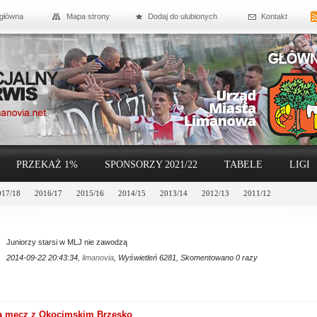
 główna
Mapa strony
Dodaj do ulubionych
Kontakt
PRZEKAŻ 1%
SPONSORZY 2021/22
TABELE
LIGI
017/18
2016/17
2015/16
2014/15
2013/14
2012/13
2011/12
Juniorzy starsi w MLJ nie zawodzą
2014-09-22 20:43:34,
limanovia
, Wyświetleń 6281, Skomentowano 0 razy
na mecz z Okocimskim Brzesko