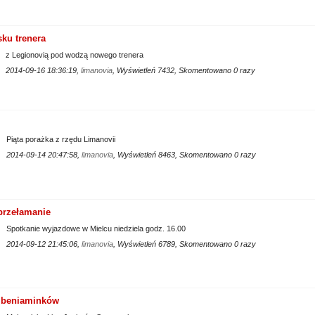
ku trenera
z Legionovią pod wodzą nowego trenera
2014-09-16 18:36:19,
limanovia
, Wyświetleń 7432, Skomentowano 0 razy
Piąta porażka z rzędu Limanovii
2014-09-14 20:47:58,
limanovia
, Wyświetleń 8463, Skomentowano 0 razy
przełamanie
Spotkanie wyjazdowe w Mielcu niedziela godz. 16.00
2014-09-12 21:45:06,
limanovia
, Wyświetleń 6789, Skomentowano 0 razy
 beniaminków