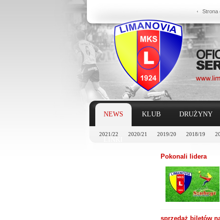
Strona
NEWS
KLUB
DRUŻYNY
2021/22
2020/21
2019/20
2018/19
2
LINKI
Pokonali lidera
sprzedaż biletów 