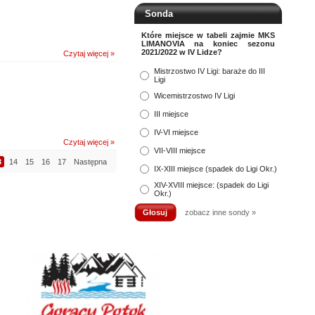
Sonda
Które miejsce w tabeli zajmie MKS
LIMANOVIA na koniec sezonu
2021/2022 w IV Lidze?
Czytaj więcej »
Mistrzostwo IV Ligi: baraże do III
Ligi
Wicemistrzostwo IV Ligi
III miejsce
IV-VI miejsce
Czytaj więcej »
VII-VIII miejsce
3
14
15
16
17
Następna
IX-XIII miejsce (spadek do Ligi Okr.)
XIV-XVIII miejsce: (spadek do Ligi
Okr.)
zobacz inne sondy »