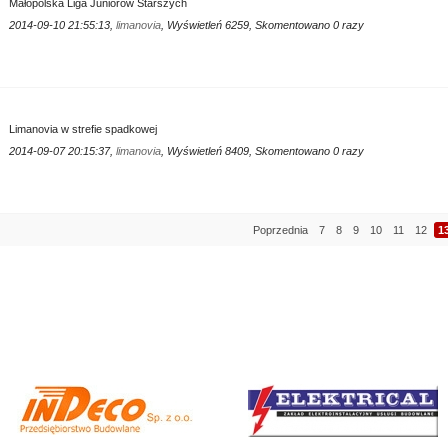
Małopolska Liga Juniorów Starszych
2014-09-10 21:55:13,
limanovia
, Wyświetleń 6259, Skomentowano 0 razy
Limanovia w strefie spadkowej
2014-09-07 20:15:37,
limanovia
, Wyświetleń 8409, Skomentowano 0 razy
Poprzednia
7
8
9
10
11
12
1