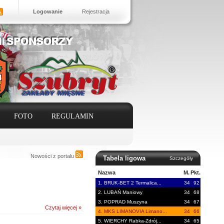
Logowanie
Rejestracja
FOTO
REGULAMIN
Nowości z portalu
Tabela ligowa
Szczegóły
Nazwa
M.
Pkt.
1. BRUK-BET 2 Termalica...
34
92
2. LUBAŃ Maniowy
34
68
3. POPRAD Muszyna
34
67
Czytaj więcej »
4. MKS LIMANOVIA Limano...
34
66
5. WIERCHY Rabka-Zdrój...
34
65