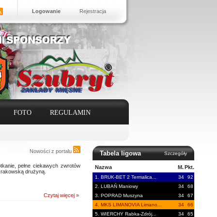
Logowanie
Rejestracja
FOTO
REGULAMIN
Nowości z portalu
Tabela ligowa
Szczegóły
tkanie, pełne ciekawych zwrotów
Nazwa
M.
Pkt.
z krakowską drużyną.
1. BRUK-BET 2 Termalica...
34
92
2. LUBAŃ Maniowy
34
68
Czytaj więcej »
3. POPRAD Muszyna
34
67
4. MKS LIMANOVIA Limano...
34
66
5. WIERCHY Rabka-Zdrój...
34
65