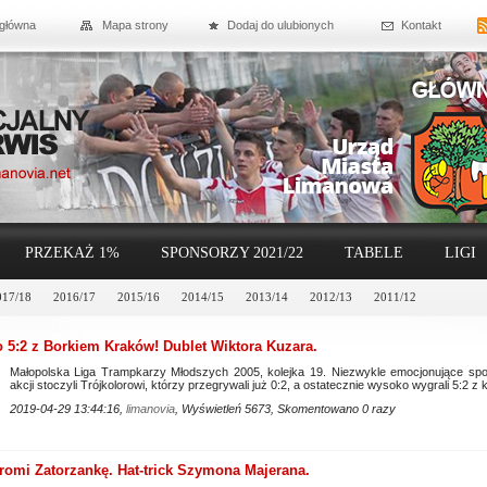
 główna
Mapa strony
Dodaj do ulubionych
Kontakt
PRZEKAŻ 1%
SPONSORZY 2021/22
TABELE
LIGI
017/18
2016/17
2015/16
2014/15
2013/14
2012/13
2011/12
o 5:2 z Borkiem Kraków! Dublet Wiktora Kuzara.
Małopolska Liga Trampkarzy Młodszych 2005, kolejka 19. Niezwykle emocjonujące spo
akcji stoczyli Trójkolorowi, którzy przegrywali już 0:2, a ostatecznie wysoko wygrali 5:2 
2019-04-29 13:44:16,
limanovia
, Wyświetleń 5673, Skomentowano 0 razy
omi Zatorzankę. Hat-trick Szymona Majerana.