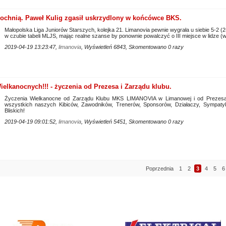
ochnią. Paweł Kulig zgasił uskrzydlony w końcówce BKS.
Małopolska Liga Juniorów Starszych, kolejka 21. Limanovia pewnie wygrała u siebie 5-2 (
w czubie tabeli MLJS, mając realne szanse by ponownie powalczyć o III miejsce w lidze (
2019-04-19 13:23:47,
limanovia
, Wyświetleń 6843, Skomentowano 0 razy
elkanocnych!!! - życzenia od Prezesa i Zarządu klubu.
Życzenia Wielkanocne od Zarządu Klubu MKS LIMANOVIA w Limanowej i od Prezesa 
wszystkich naszych Kibiców, Zawodników, Trenerów, Sponsorów, Działaczy, Sympaty
Bliskich!
2019-04-19 09:01:52,
limanovia
, Wyświetleń 5451, Skomentowano 0 razy
Poprzednia
1
2
3
4
5
6