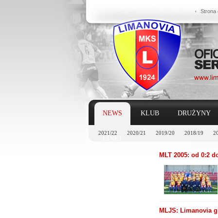
Strona
NEWS
KLUB
DRUŻYNY
2021/22
2020/21
2019/20
2018/19
2
LINKI
MLT 2005: od 0:2 d
MLJS: Limanovia gr