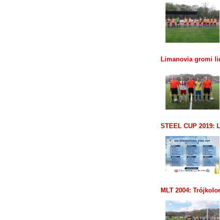
Limanovia gromi li
STEEL CUP 2019: L
MLT 2004: Trójkolo