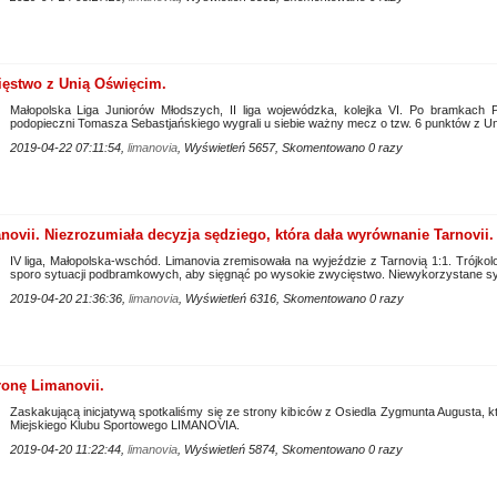
ęstwo z Unią Oświęcim.
Małopolska Liga Juniorów Młodszych, II liga wojewódzka, kolejka VI. Po bramkach P
podopieczni Tomasza Sebastjańskiego wygrali u siebie ważny mecz o tzw. 6 punktów z Un
2019-04-22 07:11:54,
limanovia
, Wyświetleń 5657, Skomentowano 0 razy
ovii. Niezrozumiała decyzja sędziego, która dała wyrównanie Tarnovii.
IV liga, Małopolska-wschód. Limanovia zremisowała na wyjeździe z Tarnovią 1:1. Trójkolo
sporo sytuacji podbramkowych, aby sięgnąć po wysokie zwycięstwo. Niewykorzystane syt
2019-04-20 21:36:36,
limanovia
, Wyświetleń 6316, Skomentowano 0 razy
ronę Limanovii.
Zaskakującą inicjatywą spotkaliśmy się ze strony kibiców z Osiedla Zygmunta Augusta, kt
Miejskiego Klubu Sportowego LIMANOVIA.
2019-04-20 11:22:44,
limanovia
, Wyświetleń 5874, Skomentowano 0 razy