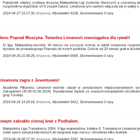
Pojedynek między czołową drużyną Małopolskiej Ligi Juniorów Starszych a czerwoną latarn
rozgromili na wyjeździe 10-0 zespół Zatora. Limanovia tym samym włączyła się w walkę 
2019-04-27 15:17:30,
limanovia
, Wyświetleń 6128, Skomentowano 0 razy
dera: Poprad Muszyna. Twierdza Limanovii nieosiągalna dla rywali!
IV liga, Małopolska-wschód. W meczu na szczycie trzecia w tabeli Limanovia rozgromi
dystans do prowadzącego Popradu do trzech punktów. Goście od 20 minuty grali w liczebn
2019-04-26 21:08:28,
limanovia
, Wyświetleń 6569, Skomentowano 0 razy
imanovia zagra z Juventusem!
Akademia Piłkarska Limanovii weźmie udział w prestiżowym międzynarodowym t
Zakopanem (30.05-02.06.2019). Rywalizować będzie ze znanymi europejskimi ośrodkami
grup Turnieju.
2019-04-24 14:29:18,
limanovia
, Wyświetleń 6412, Skomentowano 0 razy
rowym zabrakło zimnej krwi z Podhalem.
Małopolska Liga Trampkarzy 2004, II liga wojewódzka, kolejka 6. Trampkarze Limanovii pr
sobie sporo sytuacji klarownych do wygrania tego meczu i strzelenia kilku bramek.
2019-04-24 08:27:20,
limanovia
, Wyświetleń 5592, Skomentowano 0 razy