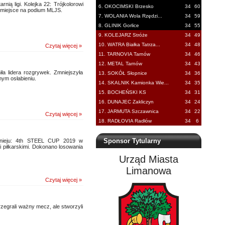
ią ligi. Kolejka 22: Trójkolorowi
6. OKOCIMSKI Brzesko
34
60
o miejsce na podium MLJS.
7. WOLANIA Wola Rzędzi...
34
59
8. GLINIK Gorlice
34
55
9. KOLEJARZ Stróże
34
49
10. WATRA Białka Tatrza...
34
48
Czytaj więcej »
11. TARNOVIA Tarnów
34
46
12. METAL Tarnów
34
43
ła lidera rozgrywek. Zmniejszyła
13. SOKÓŁ Słopnice
34
36
ym osłabieniu.
14. SKALNIK Kamionka Wie...
34
35
15. BOCHEŃSKI KS
34
31
16. DUNAJEC Zakliczyn
34
24
17. JARMUTA Szczawnica
34
22
Czytaj więcej »
18. RADŁOVIA Radłów
34
6
Sponsor Tytularny
urnieju: 4th STEEL CUP 2019 w
 piłkarskimi. Dokonano losowania
Urząd Miasta
Limanowa
Czytaj więcej »
zegrali ważny mecz, ale stworzyli