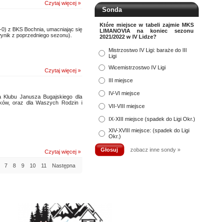
Czytaj więcej »
Sonda
Które miejsce w tabeli zajmie MKS
2-0) z BKS Bochnia, umacniając się
LIMANOVIA na koniec sezonu
wynik z poprzedniego sezonu).
2021/2022 w IV Lidze?
Mistrzostwo IV Ligi: baraże do III
Ligi
Wicemistrzostwo IV Ligi
Czytaj więcej »
III miejsce
IV-VI miejsce
Klubu Janusza Bugajskiego dla
ków, oraz dla Waszych Rodzin i
VII-VIII miejsce
IX-XIII miejsce (spadek do Ligi Okr.)
XIV-XVIII miejsce: (spadek do Ligi
Okr.)
zobacz inne sondy »
Czytaj więcej »
7
8
9
10
11
Następna