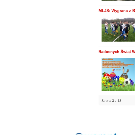
MLJS: Wygrana z B
Radosnych Świąt Wi
Strona
3
z 13