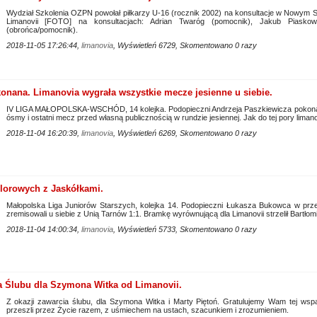
Wydział Szkolenia OZPN powołał piłkarzy U-16 (rocznik 2002) na konsultacje w Nowym 
Limanovii [FOTO] na konsultacjach: Adrian Twaróg (pomocnik), Jakub Piaskow
(obrońca/pomocnik).
2018-11-05 17:26:44,
limanovia
, Wyświetleń 6729, Skomentowano 0 razy
okonana. Limanovia wygrała wszystkie mecze jesienne u siebie.
IV LIGA MAŁOPOLSKA-WSCHÓD, 14 kolejka. Podopieczni Andrzeja Paszkiewicza pokonali u
ósmy i ostatni mecz przed własną publicznością w rundzie jesiennej. Jak do tej pory lima
2018-11-04 16:20:39,
limanovia
, Wyświetleń 6269, Skomentowano 0 razy
lorowych z Jaskółkami.
Małopolska Liga Juniorów Starszych, kolejka 14. Podopieczni Łukasza Bukowca w przedo
zremisowali u siebie z Unią Tarnów 1:1. Bramkę wyrównującą dla Limanovii strzelił Bartłomi
2018-11-04 14:00:34,
limanovia
, Wyświetleń 5733, Skomentowano 0 razy
a Ślubu dla Szymona Witka od Limanovii.
Z okazji zawarcia ślubu, dla Szymona Witka i Marty Piętoń. Gratulujemy Wam tej wspa
przeszli przez Życie razem, z uśmiechem na ustach, szacunkiem i zrozumieniem.