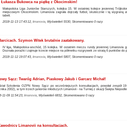
 Łukasza Bukowca na piątkę z Okocimskim!
Małopolska Liga Juniorów Starszych, kolejka 15. W ostatniej kolejce jesiennej Trójko
miejscowym Okocimskim. Limanovia zagrała dojrzały futbol, skutecznie i tą wygraną
tabeli.
2018-11-13 17:43:12,
limanovia
, Wyświetleń 5530, Skomentowano 0 razy
 Barcicach. Szymon Witek brutalnie zaatakowany.
IV liga, Małopolska-wschód, 15 kolejka. W ostatnim meczu rundy jesiennej Limanovia g
Doznała porażki i zajmuje trzecie miejsce na półmetku rozgrywek ze stratą 6 punktów 
2018-11-12 19:07:43,
limanovia
, Wyświetleń 5807, Skomentowano 0 razy
wy Sącz: Twaróg Adrian, Piaskowy Jakub i Garcarz Michał!
ział Szkolenia OZPN Nowy Sącz po wcześniejszych konsultacjach, powołał zespół 19
nika 2002), w tym trzech juniorów młodszych Limanovii - na Turniej z okazji Święta Niepodle
8-11-09 11:54:23,
limanovia
, Wyświetleń 6832, Skomentowano 0 razy
awodnicy Limanovii na konsultacjach.