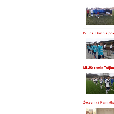
IV liga: Drwinia p
MLJS: remis Trójko
Życzenia i Pamiątk