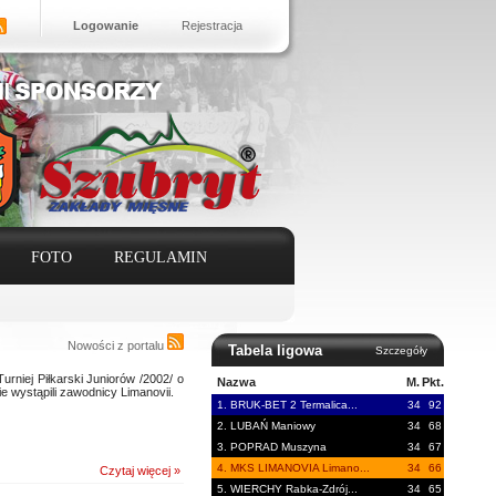
Logowanie
Rejestracja
FOTO
REGULAMIN
Nowości z portalu
Tabela ligowa
Szczegóły
rniej Piłkarski Juniorów /2002/ o
Nazwa
M.
Pkt.
 wystąpili zawodnicy Limanovii.
1. BRUK-BET 2 Termalica...
34
92
2. LUBAŃ Maniowy
34
68
3. POPRAD Muszyna
34
67
4. MKS LIMANOVIA Limano...
34
66
Czytaj więcej »
5. WIERCHY Rabka-Zdrój...
34
65