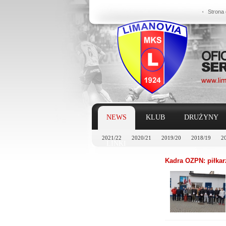
Strona
NEWS
KLUB
DRUŻYNY
2021/22
2020/21
2019/20
2018/19
2
LINKI
Kadra OZPN: piłkar