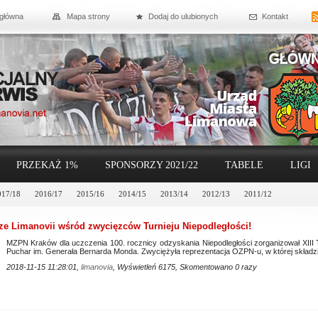
 główna
Mapa strony
Dodaj do ulubionych
Kontakt
PRZEKAŻ 1%
SPONSORZY 2021/22
TABELE
LIGI
017/18
2016/17
2015/16
2014/15
2013/14
2012/13
2011/12
ze Limanovii wśród zwycięzców Turnieju Niepodległości!
MZPN Kraków dla uczczenia 100. rocznicy odzyskania Niepodległości zorganizował XIII Tu
Puchar im. Generała Bernarda Monda. Zwyciężyła reprezentacja OZPN-u, w której składzie
2018-11-15 11:28:01,
limanovia
, Wyświetleń 6175, Skomentowano 0 razy