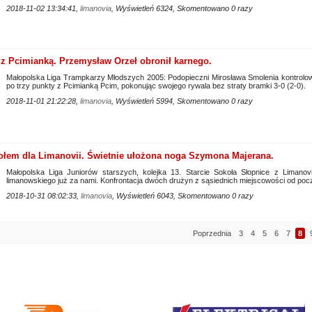
2018-11-02 13:34:41,
limanovia
, Wyświetleń 6324, Skomentowano 0 razy
z Pcimianką. Przemysław Orzeł obronił karnego.
Małopolska Liga Trampkarzy Młodszych 2005: Podopieczni Mirosława Smolenia kontrolowal
po trzy punkty z Pcimianką Pcim, pokonując swojego rywala bez straty bramki 3-0 (2-0).
2018-11-01 21:22:28,
limanovia
, Wyświetleń 5994, Skomentowano 0 razy
ołem dla Limanovii. Świetnie ułożona noga Szymona Majerana.
Małopolska Liga Juniorów starszych, kolejka 13. Starcie Sokoła Słopnice z Limanov
limanowskiego już za nami. Konfrontacja dwóch drużyn z sąsiednich miejscowości od poc
2018-10-31 08:02:33,
limanovia
, Wyświetleń 6043, Skomentowano 0 razy
Poprzednia
3
4
5
6
7
8