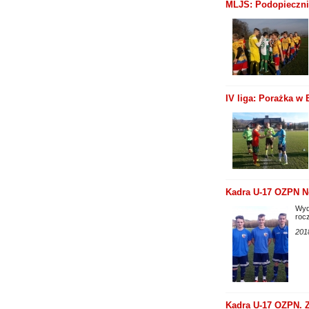
MLJS: Podopieczni
IV liga: Porażka w
Kadra U-17 OZPN No
Wyd
rocz
201
Kadra U-17 OZPN. Z