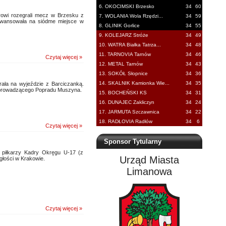
6. OKOCIMSKI Brzesko
34
60
lorowi rozegrali mecz w Brzesku z
7. WOLANIA Wola Rzędzi...
34
59
 awansowała na siódme miejsce w
8. GLINIK Gorlice
34
55
9. KOLEJARZ Stróże
34
49
10. WATRA Białka Tatrza...
34
48
11. TARNOVIA Tarnów
34
46
Czytaj więcej »
12. METAL Tarnów
34
43
13. SOKÓŁ Słopnice
34
36
14. SKALNIK Kamionka Wie...
34
35
rała na wyjeździe z Barciczanką.
do prowadzącego Popradu Muszyna.
15. BOCHEŃSKI KS
34
31
16. DUNAJEC Zakliczyn
34
24
17. JARMUTA Szczawnica
34
22
18. RADŁOVIA Radłów
34
6
Czytaj więcej »
Sponsor Tytularny
 piłkarzy Kadry Okręgu U-17 (z
Urząd Miasta
głości w Krakowie.
Limanowa
Czytaj więcej »