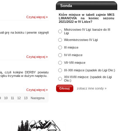
Sonda
Które miejsce w tabeli zajmie MKS
Czytaj więcej »
LIMANOVIA na koniec sezonu
2021/2022 w IV Lidze?
Mistrzostwo IV Ligi: baraże do III
i grę na boisku i pewnie sięgnęli
Ligi
Wicemistrzostwo IV Ligi
III miejsce
IV-VI miejsce
Czytaj więcej »
VII-VIII miejsce
IX-XIII miejsce (spadek do Ligi Okr.)
ią, czyli kolejne DERBY powiatu
zątku trzymała w dużym napięciu.
XIV-XVIII miejsce: (spadek do Ligi
Okr.)
zobacz inne sondy »
Czytaj więcej »
9
10
11
12
13
Następna