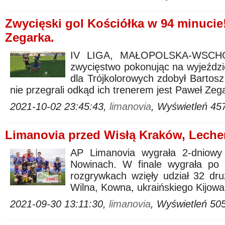
Zwycięski gol Kościółka w 94 minucie!
Zegarka.
IV LIGA, MAŁOPOLSKA-WSCHÓD.
zwycięstwo pokonując na wyjeźdz
dla Trójkolorowych zdobył Bartosz
nie przegrali odkąd ich trenerem jest Paweł Zeg
2021-10-02 23:45:43,
limanovia
, Wyświetleń 45
Limanovia przed Wisłą Kraków, Leche
AP Limanovia wygrała 2-dnio
Nowinach. W finale wygrała po 
rozgrywkach wzięły udział 32 druż
Wilna, Kowna, ukraińskiego Kijowa
2021-09-30 13:11:30,
limanovia
, Wyświetleń 50