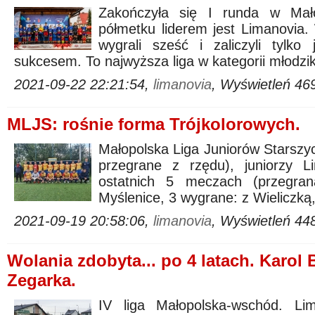
Zakończyła się I runda w Mało
półmetku liderem jest Limanovia.
wygrali sześć i zaliczyli tylk
sukcesem. To najwyższa liga w kategorii młodzi
2021-09-22 22:21:54,
limanovia
, Wyświetleń 46
MLJS: rośnie forma Trójkolorowych.
Małopolska Liga Juniorów Starszych
przegrane z rzędu), juniorzy L
ostatnich 5 meczach (przegr
Myślenice, 3 wygrane: z Wieliczką,
2021-09-19 20:58:06,
limanovia
, Wyświetleń 44
Wolania zdobyta... po 4 latach. Karol
Zegarka.
IV liga Małopolska-wschód. Li