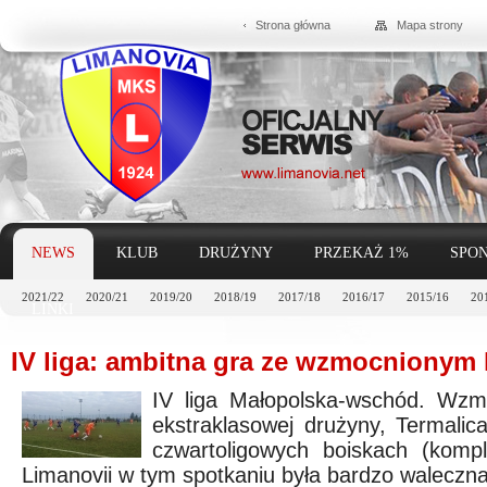
Strona główna
Mapa strony
NEWS
KLUB
DRUŻYNY
PRZEKAŻ 1%
SPON
2021/22
2020/21
2019/20
2018/19
2017/18
2016/17
2015/16
20
LINKI
IV liga: ambitna gra ze wzmocnionym l
IV liga Małopolska-wschód. Wzm
ekstraklasowej drużyny, Termalic
czwartoligowych boiskach (komp
Limanovii w tym spotkaniu była bardzo waleczna