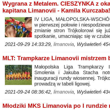
Wygrana z Metalem. CIESZYNKA z okaz
kapitana Limanovii - Kamila Kurczaba
IV LIGA, MAŁOPOLSKA-WSCHÓD. M
w pierwszej połowie i niespodziewa
zmianie stron Trójkolorowi się już
spotkanie, umacniając się w czubie
2021-09-29 14:33:29,
limanovia
, Wyświetleń 45
MLT: Trampkarze Limanovii mistrzem b
Małopolska Liga Trampkarzy II
Smolenia i Jakuba Stacha no
inauguracji rundy wiosennej. Trójk
prowadzą w tabeli ligowej.
2021-09-24 08:36:42,
limanovia
, Wyświetleń 43
Młodziki MKS Limanovia po I rundzie 