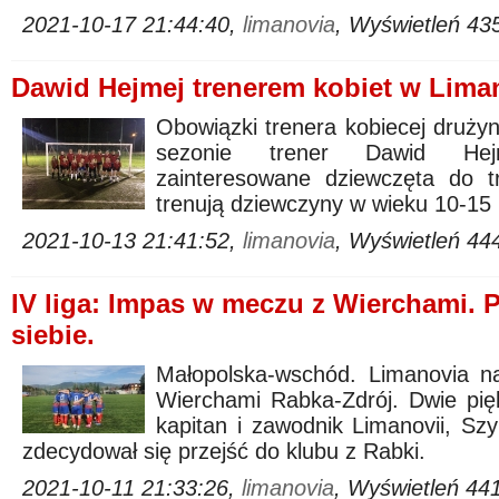
2021-10-17 21:44:40,
limanovia
, Wyświetleń 43
Dawid Hejmej trenerem kobiet w Liman
Obowiązki trenera kobiecej druży
sezonie trener Dawid Hej
zainteresowane dziewczęta do t
trenują dziewczyny w wieku 10-15 l
2021-10-13 21:41:52,
limanovia
, Wyświetleń 44
IV liga: Impas w meczu z Wierchami. 
siebie.
Małopolska-wschód. Limanovia na
Wierchami Rabka-Zdrój. Dwie pięk
kapitan i zawodnik Limanovii, Sz
zdecydował się przejść do klubu z Rabki.
2021-10-11 21:33:26,
limanovia
, Wyświetleń 44