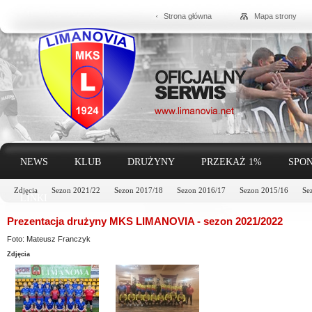
Strona główna
Mapa strony
NEWS
KLUB
DRUŻYNY
PRZEKAŻ 1%
SPON
Zdjęcia
Sezon 2021/22
Sezon 2017/18
Sezon 2016/17
Sezon 2015/16
Se
LINKI
Prezentacja drużyny MKS LIMANOVIA - sezon 2021/2022
Foto: Mateusz Franczyk
Zdjęcia