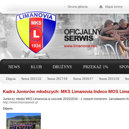
Strona główna
Mapa strony
NEWS
KLUB
DRUŻYNY
PRZEKAŻ 1%
SPON
Zdjęcia
Sezon 2021/22
Sezon 2017/18
Sezon 2016/17
Sezon 2015/16
Se
LINKI
Kadra Juniorów młodszych: MKS Limanovia Indeco MOS Lima
Juniorzy młodsi MKS Limanovia w sezonie 2015/2016 - z nowym trenerem: Jarosławem 
http://www.fotonatanek.pl
Zdjęcia