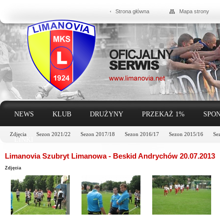
Strona główna
Mapa strony
NEWS
KLUB
DRUŻYNY
PRZEKAŻ 1%
SPON
Zdjęcia
Sezon 2021/22
Sezon 2017/18
Sezon 2016/17
Sezon 2015/16
Se
LINKI
Limanovia Szubryt Limanowa - Beskid Andrychów 20.07.2013
Zdjęcia