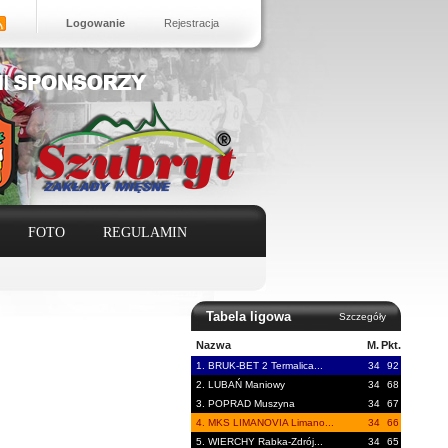
Logowanie
Rejestracja
FOTO
REGULAMIN
Tabela ligowa
Szczegóły
Nazwa
M.
Pkt.
1. BRUK-BET 2 Termalica...
34
92
2. LUBAŃ Maniowy
34
68
3. POPRAD Muszyna
34
67
4. MKS LIMANOVIA Limano...
34
66
5. WIERCHY Rabka-Zdrój...
34
65