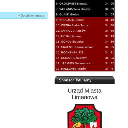
6. OKOCIMSKI Brzesko
34
60
7. WOLANIA Wola Rzędzi...
34
59
8. GLINIK Gorlice
34
55
» Dodaj komentarz
9. KOLEJARZ Stróże
34
49
10. WATRA Białka Tatrza...
34
48
11. TARNOVIA Tarnów
34
46
12. METAL Tarnów
34
43
13. SOKÓŁ Słopnice
34
36
14. SKALNIK Kamionka Wie...
34
35
15. BOCHEŃSKI KS
34
31
16. DUNAJEC Zakliczyn
34
24
17. JARMUTA Szczawnica
34
22
18. RADŁOVIA Radłów
34
6
Sponsor Tytularny
Urząd Miasta
Limanowa