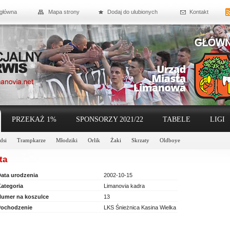
 główna
Mapa strony
Dodaj do ulubionych
Kontakt
PRZEKAŻ 1%
SPONSORZY 2021/22
TABELE
LIGI
dsi
Trampkarze
Młodziki
Orlik
Żaki
Skrzaty
Oldboye
ta
ata urodzenia
2002-10-15
ategoria
Limanovia kadra
umer na koszulce
13
ochodzenie
LKS Śnieżnica Kasina Wielka