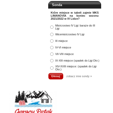
Sonda
Które miejsce w tabeli zajmie MKS
LIMANOVIA na koniec sezonu
2021/2022 w IV Lidze?
Mistrzostwo IV Ligi: baraże do III
Ligi
Wicemistrzostwo IV Ligi
III miejsce
IV-VI miejsce
VII-VIII miejsce
IX-XIII miejsce (spadek do Ligi Okr.)
XIV-XVIII miejsce: (spadek do Ligi
Okr.)
zobacz inne sondy »