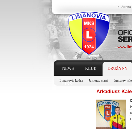
Strona
NEWS
KLUB
DRUŻYNY
Limanovia kadra
Juniorzy starsi
Juniorzy mło
LINKI
Arkadiusz Kale
D
K
N
P