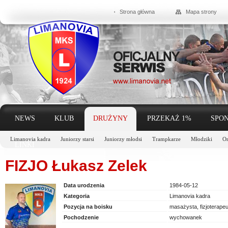
Strona główna
Mapa strony
NEWS
KLUB
DRUŻYNY
PRZEKAŻ 1%
SPON
Limanovia kadra
Juniorzy starsi
Juniorzy młodsi
Trampkarze
Młodziki
Or
LINKI
FIZJO Łukasz Zelek
Data urodzenia
1984-05-12
Kategoria
Limanovia kadra
Pozycja na boisku
masażysta, fizjoterapeu
Pochodzenie
wychowanek