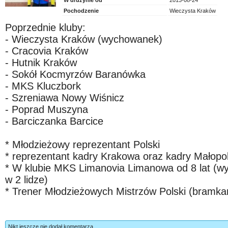
W drużynie od
2013-08-24
Pochodzenie
Wieczysta Kraków
Poprzednie kluby:
- Wieczysta Kraków (wychowanek)
- Cracovia Kraków
- Hutnik Kraków
- Sokół Kocmyrzów Baranówka
- MKS Kluczbork
- Szreniawa Nowy Wiśnicz
- Poprad Muszyna
- Barciczanka Barcice
* Młodzieżowy reprezentant Polski
* reprezentant kadry Krakowa oraz kadry Małopol
* W klubie MKS Limanovia Limanowa od 8 lat (wygr
w 2 lidze)
* Trener Młodzieżowych Mistrzów Polski (bramka
Nikt jeszcze nie dodał komentarza.