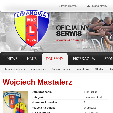
Strona główna
Mapa strony
NEWS
KLUB
DRUŻYNY
PRZEKAŻ 1%
SPON
Limanovia kadra
Juniorzy starsi
Juniorzy młodsi
Trampkarze
Młodziki
Or
LINKI
Wojciech Mastalerz
Data urodzenia
1992-01-06
Kategoria
Limanovia kadra
Numer na koszulce
1
Pozycja na boisku
bramkarz