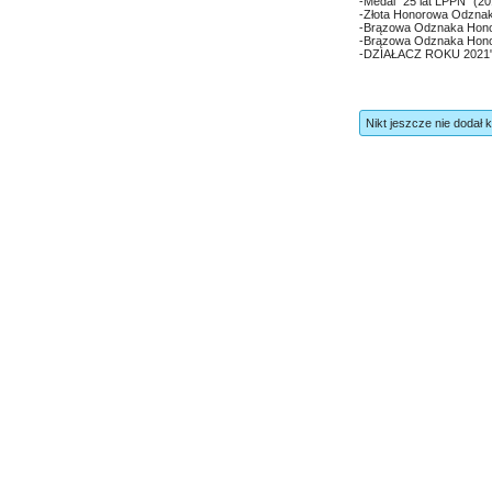
-Medal "25 lat LPPN" (20
-Złota Honorowa Odznak
-Brązowa Odznaka Hon
-Brązowa Odznaka Hono
-DZIAŁACZ ROKU 2021"
Nikt jeszcze nie dodał 