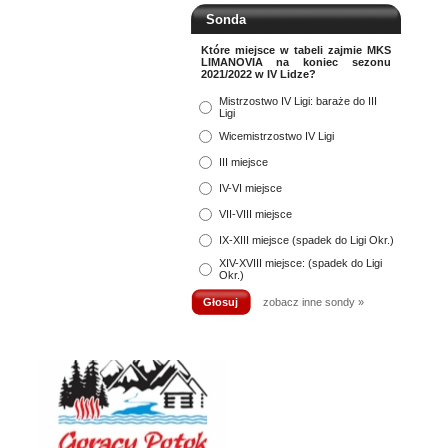
Sonda
Które miejsce w tabeli zajmie MKS
LIMANOVIA na koniec sezonu
2021/2022 w IV Lidze?
Mistrzostwo IV Ligi: baraże do III
Ligi
Wicemistrzostwo IV Ligi
III miejsce
IV-VI miejsce
VII-VIII miejsce
IX-XIII miejsce (spadek do Ligi Okr.)
XIV-XVIII miejsce: (spadek do Ligi
Okr.)
zobacz inne sondy »