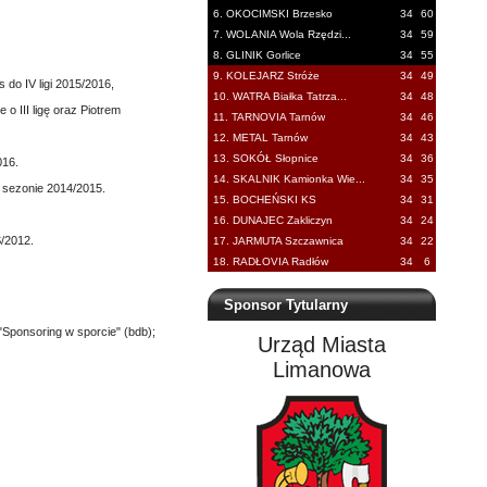
6. OKOCIMSKI Brzesko
34
60
7. WOLANIA Wola Rzędzi...
34
59
8. GLINIK Gorlice
34
55
9. KOLEJARZ Stróże
34
49
do IV ligi 2015/2016,
10. WATRA Białka Tatrza...
34
48
o III ligę oraz Piotrem
11. TARNOVIA Tarnów
34
46
12. METAL Tarnów
34
43
13. SOKÓŁ Słopnice
34
36
016.
14. SKALNIK Kamionka Wie...
34
35
 sezonie 2014/2015.
15. BOCHEŃSKI KS
34
31
16. DUNAJEC Zakliczyn
34
24
S/2012.
17. JARMUTA Szczawnica
34
22
18. RADŁOVIA Radłów
34
6
Sponsor Tytularny
Sponsoring w sporcie" (bdb);
Urząd Miasta
Limanowa