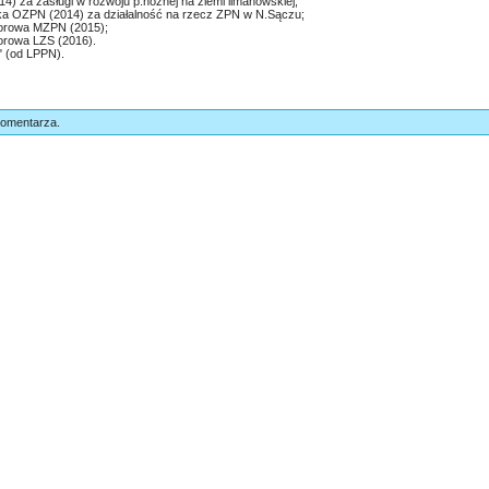
14) za zasługi w rozwoju p.nożnej na ziemi limanowskiej;
a OZPN (2014) za działalność na rzecz ZPN w N.Sączu;
orowa MZPN (2015);
rowa LZS (2016).
 (od LPPN).
komentarza.