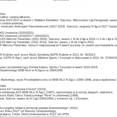
ski:
iker i sędzia piłkarski.
novia 2015-2017 w duecie z Walidem Kandelem. Sukcesy: Mistrzostwo Ligi Okręgowej i awans 
o rundzie jesiennej.
 z trenerami: Andrzejem Paszkiewiczem (2017-2019). Sukcesy: wygrana IV ligi w 2017 i baraże 
MKS Limanovia (2020/2021).
MKS Limanovia (2016/2017 i 2020/2021).
KS Wierchy Pasierbiec (2011-2016). Sukcesy: awans z III do II ligi w 2014 i z II do I ligi w 2
 LKS Wierchy Pasierbiec (2011-2014). Sukces: awans z III do II ligi w 2014.
KS Wierchy Pasierbiec, których reaktywował po 5 latach przerwy ze swoich wychowanków w
 Kraków, wyd. przez Wydz.Szkolenia MZPN Kraków w 2013, Nr: 55/2013.
na, OZPN N.Sącz, wyd. przez Ministra Sportu i Turystyki w Warszawie w 2012, Nr: 37492/I/
owa i przewodniczący Komisji Kultury, Sportu i Turystyki w latach 2010-2018;
 Studenckiego WSB-NLU w N.Sączu w 1994/1995.
 i Marketingu, wydz.Przedsiębiorczości w WSB-NLU N.Sącz (1994-1999), praca dyplomowa "
OWA:
prezes KS "Limanowa Forrest" (2010);
Uczelnianego AZS WSB-NLU N.Sącz (1997), reprezentant w p.nożnej, biegach, siatkówce;
prezes Klubu Tańca Towarzyskiego "Pivot" w Limanowej (1989);
via. Sukces: awans do IV Ligi (1993/1994) z trenerem śp. J.Ficoniem;
 "Szczególny wkład w promocję powiatu limanowskiego" (2011);
iusz Roku 2012" od Starosty Limanowskiego;
ularniejszy Trener Ziemi Limanowskiej w 2012" od LPPN;