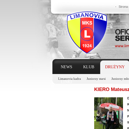
Strona
NEWS
KLUB
DRUŻYNY
Limanovia kadra
Juniorzy starsi
Juniorzy mło
LINKI
KIERO Mateusz
D
K
N
P
W
P