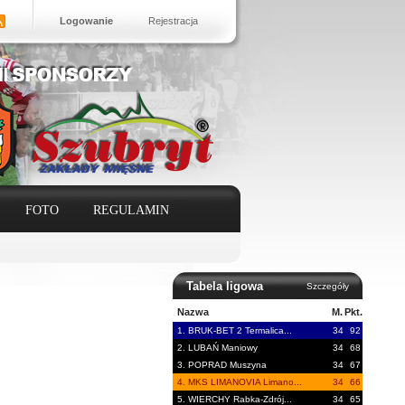
Logowanie
Rejestracja
FOTO
REGULAMIN
Tabela ligowa
Szczegóły
Nazwa
M.
Pkt.
1. BRUK-BET 2 Termalica...
34
92
2. LUBAŃ Maniowy
34
68
3. POPRAD Muszyna
34
67
4. MKS LIMANOVIA Limano...
34
66
5. WIERCHY Rabka-Zdrój...
34
65