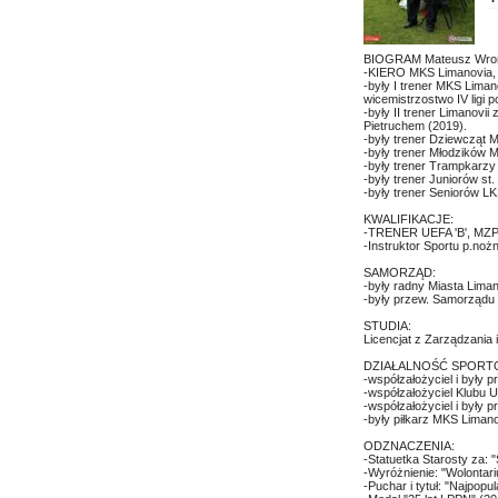
BIOGRAM Mateusz Wroń
-KIERO MKS Limanovia, sp
-były I trener MKS Lima
wicemistrzostwo IV ligi p
-były II trener Limanovii
Pietruchem (2019).
-były trener Dziewcząt 
-były trener Młodzików 
-były trener Trampkarzy L
-były trener Juniorów st.
-były trener Seniorów L
KWALIFIKACJE:
-TRENER UEFA 'B', MZPN
-Instruktor Sportu p.noż
SAMORZĄD:
-były radny Miasta Liman
-były przew. Samorządu
STUDIA:
Licencjat z Zarządzania
DZIAŁALNOŚĆ SPORT
-współzałożyciel i były 
-współzałożyciel Klubu 
-współzałożyciel i były 
-były piłkarz MKS Limano
ODZNACZENIA:
-Statuetka Starosty za:
-Wyróżnienie: "Wolontar
-Puchar i tytuł: "Najpop