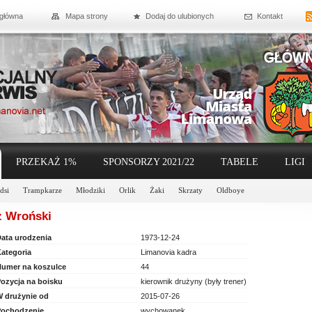
 główna
Mapa strony
Dodaj do ulubionych
Kontakt
PRZEKAŻ 1%
SPONSORZY 2021/22
TABELE
LIGI
dsi
Trampkarze
Młodziki
Orlik
Żaki
Skrzaty
Oldboye
 Wroński
ata urodzenia
1973-12-24
ategoria
Limanovia kadra
umer na koszulce
44
ozycja na boisku
kierownik drużyny (były trener)
 drużynie od
2015-07-26
ochodzenie
wychowanek