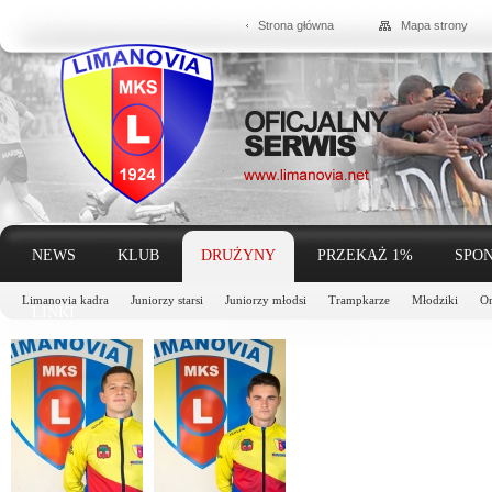
Strona główna
Mapa strony
NEWS
KLUB
DRUŻYNY
PRZEKAŻ 1%
SPON
Limanovia kadra
Juniorzy starsi
Juniorzy młodsi
Trampkarze
Młodziki
Or
LINKI