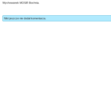
Wychowanek MOSiR Bochnia.
Nikt jeszcze nie dodał komentarza.