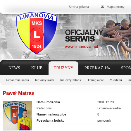
Strona główna
Mapa strony
NEWS
KLUB
DRUŻYNY
PRZEKAŻ 1%
SPON
Limanovia kadra
Juniorzy starsi
Juniorzy młodsi
Trampkarze
Młodziki
Or
LINKI
Paweł Matras
Data urodzenia
2001-12-23
Kategoria
Limanovia kadra
Numer na koszulce
8
Pozycja na boisku
pomocnik