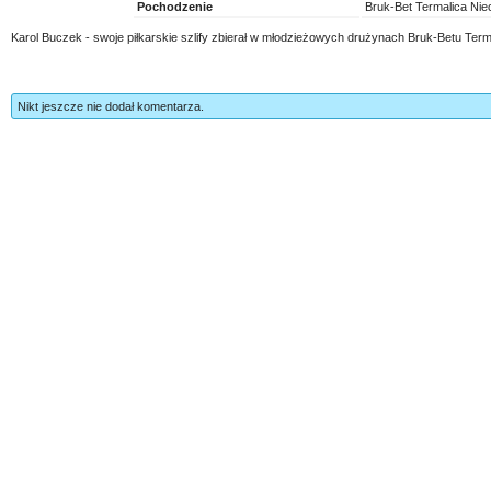
Pochodzenie
Bruk-Bet Termalica Nie
Karol Buczek - swoje piłkarskie szlify zbierał w młodzieżowych drużynach Bruk-Betu Term
Nikt jeszcze nie dodał komentarza.