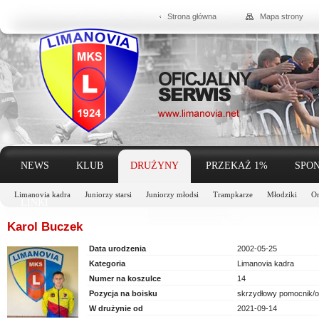
Strona główna
Mapa strony
NEWS
KLUB
DRUŻYNY
PRZEKAŻ 1%
SPON
Limanovia kadra
Juniorzy starsi
Juniorzy młodsi
Trampkarze
Młodziki
Or
LINKI
Karol Buczek
Data urodzenia
2002-05-25
Kategoria
Limanovia kadra
Numer na koszulce
14
Pozycja na boisku
skrzydłowy pomocnik/
W drużynie od
2021-09-14