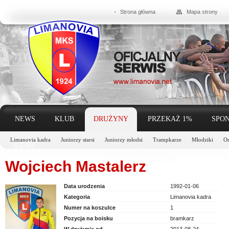
Strona główna
Mapa strony
NEWS
KLUB
DRUŻYNY
PRZEKAŻ 1%
SPON
Limanovia kadra
Juniorzy starsi
Juniorzy młodsi
Trampkarze
Młodziki
Or
LINKI
Wojciech Mastalerz
Data urodzenia
1992-01-06
Kategoria
Limanovia kadra
Numer na koszulce
1
Pozycja na boisku
bramkarz