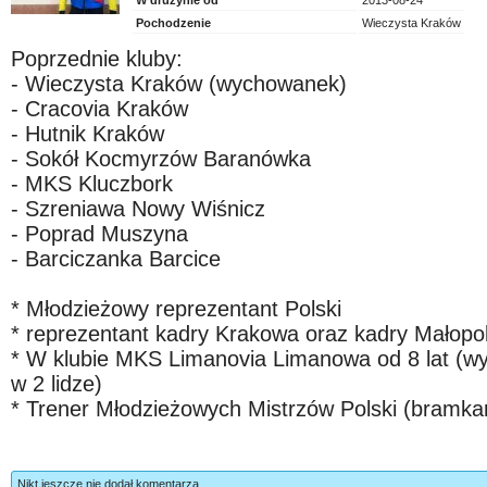
W drużynie od
2013-08-24
Pochodzenie
Wieczysta Kraków
Poprzednie kluby:
- Wieczysta Kraków (wychowanek)
- Cracovia Kraków
- Hutnik Kraków
- Sokół Kocmyrzów Baranówka
- MKS Kluczbork
- Szreniawa Nowy Wiśnicz
- Poprad Muszyna
- Barciczanka Barcice
* Młodzieżowy reprezentant Polski
* reprezentant kadry Krakowa oraz kadry Małopol
* W klubie MKS Limanovia Limanowa od 8 lat (wygr
w 2 lidze)
* Trener Młodzieżowych Mistrzów Polski (bramka
Nikt jeszcze nie dodał komentarza.