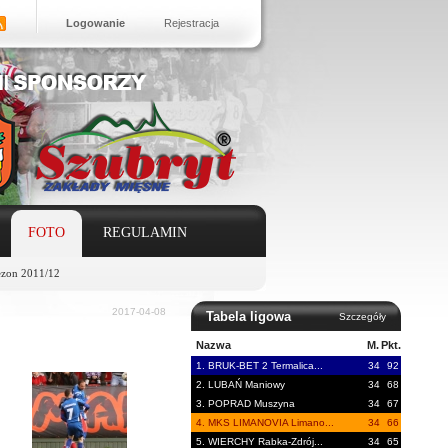
Logowanie
Rejestracja
FOTO
REGULAMIN
ezon 2011/12
2017-04-08
Tabela ligowa
Szczegóły
Nazwa
M.
Pkt.
1. BRUK-BET 2 Termalica...
34
92
2. LUBAŃ Maniowy
34
68
3. POPRAD Muszyna
34
67
4. MKS LIMANOVIA Limano...
34
66
5. WIERCHY Rabka-Zdrój...
34
65