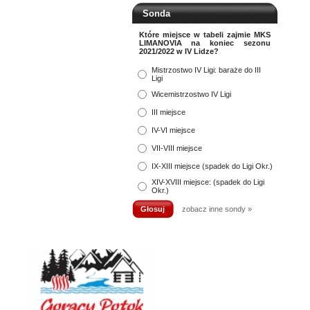
Sonda
Które miejsce w tabeli zajmie MKS
LIMANOVIA na koniec sezonu
2021/2022 w IV Lidze?
Mistrzostwo IV Ligi: baraże do III
Ligi
Wicemistrzostwo IV Ligi
III miejsce
IV-VI miejsce
VII-VIII miejsce
IX-XIII miejsce (spadek do Ligi Okr.)
XIV-XVIII miejsce: (spadek do Ligi
Okr.)
zobacz inne sondy »