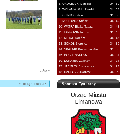
6. OKOCIMSKI Brzesko
34
60
7. WOLANIA Wola Rzędzi...
34
59
8. GLINIK Gorlice
34
55
9. KOLEJARZ Stróże
34
49
10. WATRA Białka Tatrza...
34
48
11. TARNOVIA Tarnów
34
46
12. METAL Tarnów
34
43
13. SOKÓŁ Słopnice
34
36
14. SKALNIK Kamionka Wie...
34
35
15. BOCHEŃSKI KS
34
31
16. DUNAJEC Zakliczyn
34
24
17. JARMUTA Szczawnica
34
22
Góra ^
18. RADŁOVIA Radłów
34
6
Sponsor Tytularny
» Dodaj komentarz
Urząd Miasta
Limanowa