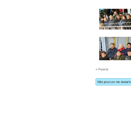
« Powrót
Nikt jeszcze nie dodał 