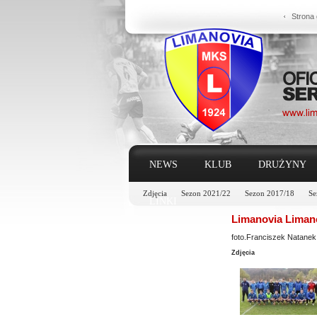
Strona
NEWS
KLUB
DRUŻYNY
Zdjęcia
Sezon 2021/22
Sezon 2017/18
Se
LINKI
Limanovia Limano
foto.Franciszek Natane
Zdjęcia