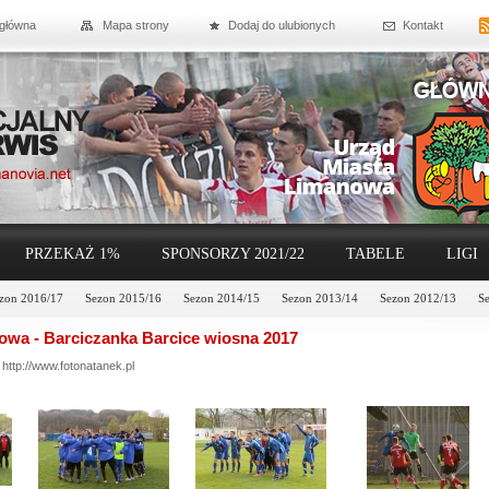
 główna
Mapa strony
Dodaj do ulubionych
Kontakt
PRZEKAŻ 1%
SPONSORZY 2021/22
TABELE
LIGI
zon 2016/17
Sezon 2015/16
Sezon 2014/15
Sezon 2013/14
Sezon 2012/13
S
wa - Barciczanka Barcice wiosna 2017
k
http://www.fotonatanek.pl