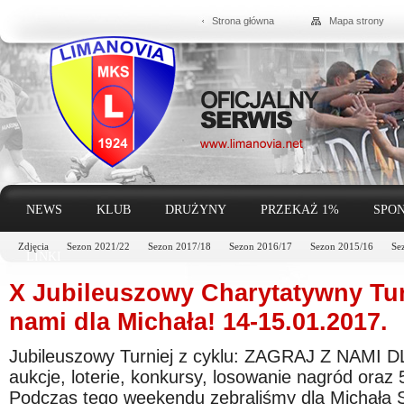
Strona główna
Mapa strony
NEWS
KLUB
DRUŻYNY
PRZEKAŻ 1%
SPON
Zdjęcia
Sezon 2021/22
Sezon 2017/18
Sezon 2016/17
Sezon 2015/16
Se
LINKI
X Jubileuszowy Charytatywny Turn
nami dla Michała! 14-15.01.2017.
Jubileuszowy Turniej z cyklu: ZAGRAJ Z NAMI D
aukcje, loterie, konkursy, losowanie nagród oraz 5
Podczas tego weekendu zebraliśmy dla Michała Sz