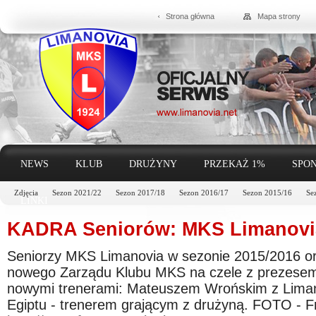
Strona główna
Mapa strony
NEWS
KLUB
DRUŻYNY
PRZEKAŻ 1%
SPON
Zdjęcia
Sezon 2021/22
Sezon 2017/18
Sezon 2016/17
Sezon 2015/16
Se
LINKI
KADRA Seniorów: MKS Limanovia
Seniorzy MKS Limanovia w sezonie 2015/2016 o
nowego Zarządu Klubu MKS na czele z prezese
nowymi trenerami: Mateuszem Wrońskim z Lima
Egiptu - trenerem grającym z drużyną. FOTO - F