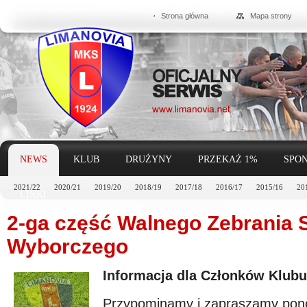
Strona główna
Mapa strony
NEWS
KLUB
DRUŻYNY
PRZEKAŻ 1%
SPON
2021/22
2020/21
2019/20
2018/19
2017/18
2016/17
2015/16
20
LINKI
2-ga część Walnego Zebrania
Wyborczego
Informacja dla Członków Klubu
Przypominamy i zapraszamy pono