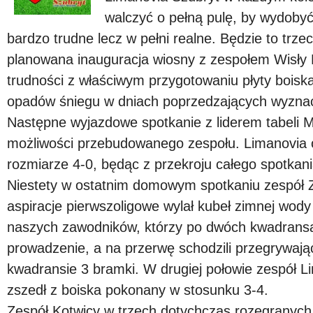
walczyć o pełną pulę, by wydobyć
bardzo trudne lecz w pełni realne. Będzie to trze
planowana inauguracja wiosny z zespołem Wisły P
trudności z właściwym przygotowaniu płyty boisk
opadów śniegu w dniach poprzedzających wyznac
Następne wyjazdowe spotkanie z liderem tabeli 
możliwości przebudowanego zespołu. Limanovia 
rozmiarze 4-0, będąc z przekroju całego spotkani
Niestety w ostatnim domowym spotkaniu zespół 
aspiracje pierwszoligowe wylał kubeł zimnej wody
naszych zawodników, którzy po dwóch kwadrans
prowadzenie, a na przerwę schodzili przegrywają
kwadransie 3 bramki. W drugiej połowie zespół Lim
zszedł z boiska pokonany w stosunku 3-4.
Zespół Kotwicy w trzech dotychczas rozegranych