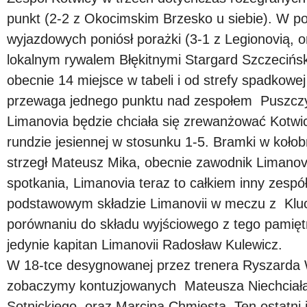
punkt (2-2 z Okocimskim Brzesko u siebie). W p
wyjazdowych poniósł porażki (3-1 z Legionovią, o
lokalnym rywalem Błękitnymi Stargard Szczecińsk
obecnie 14 miejsce w tabeli i od strefy spadkowej d
przewaga jednego punktu nad zespołem Puszczy
Limanovia będzie chciała się zrewanżować Kotwi
rundzie jesiennej w stosunku 1-5. Bramki w koło
strzegł Mateusz Mika, obecnie zawodnik Limanov
spotkania, Limanovia teraz to całkiem inny zespó
podstawowym składzie Limanovii w meczu z Kluc
porównaniu do składu wyjściowego z tego pamiętn
jedynie kapitan Limanovii Radosław Kulewicz.
W 18-tce desygnowanej przez trenera Ryszarda 
zobaczymy kontuzjowanych Mateusza Niechciała,
Sotnickiego, oraz Marcina Chmiesta. Ten ostatni 