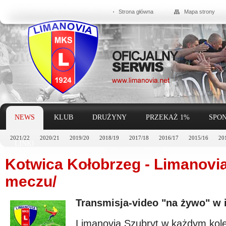
Strona główna
Mapa strony
NEWS
KLUB
DRUŻYNY
PRZEKAŻ 1%
SPON
2021/22
2020/21
2019/20
2018/19
2017/18
2016/17
2015/16
20
LINKI
Kotwica Kołobrzeg - Limanovi
meczu/
Transmisja-video "na żywo" w 
Limanovia Szubryt w każdym kol