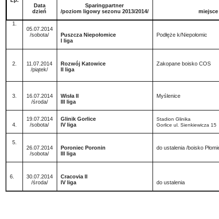
Lp.
Data
Sparingpartner
dzień
/poziom ligowy sezonu 2013/2014/
miejsce
1.
05.07.2014
/sobota/
Puszcza Niepołomice
Podłęże k/Niepołomic
I liga
2.
11.07.2014
Rozwój Katowice
Zakopane boisko COS
/piątek/
II liga
3.
16.07.2014
Wisła II
Myślenice
/środa/
III liga
19.07.2014
Glinik Gorlice
Stadion Glinika
4.
/sobota/
IV liga
Gorlice ul. Sienkiewicza 15
5.
26.07.2014
Poroniec Poronin
do ustalenia /boisko Płomie
/sobota/
III liga
6.
30.07.2014
Cracovia II
/środa/
IV liga
do ustalenia