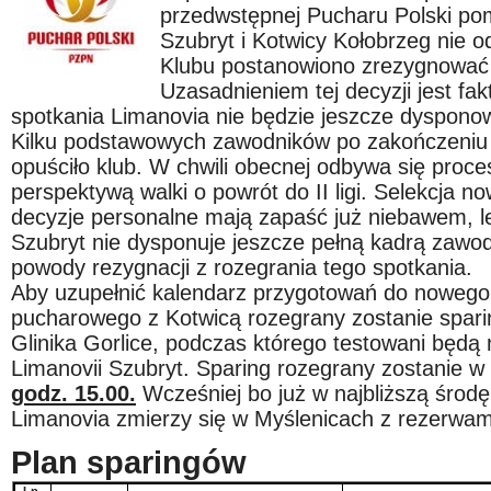
przedwstępnej Pucharu Polski po
Szubryt i Kotwicy Kołobrzeg nie o
Klubu postanowiono zrezygnować 
Uzasadnieniem tej decyzji jest fak
spotkania Limanovia nie będzie jeszcze dyspon
Kilku podstawowych zawodników po zakończeniu
opuściło klub. W chwili obecnej odbywa się pro
perspektywą walki o powrót do II ligi. Selekcja 
decyzje personalne mają zapaść już niebawem, le
Szubryt nie dysponuje jeszcze pełną kadrą zawodn
powody rezygnacji z rozegrania tego spotkania.
Aby uzupełnić kalendarz przygotowań do nowego
pucharowego z Kotwicą rozegrany zostanie spari
Glinika Gorlice, podczas którego testowani będą
Limanovii Szubryt. Sparing rozegrany zostanie w
godz. 15.00.
Wcześniej bo już w najbliższą środę
Limanovia zmierzy się w Myślenicach z rezerwam
Plan sparingów