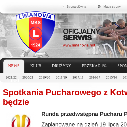
Strona główna
Mapa strony
NEWS
KLUB
DRUŻYNY
PRZEKAŻ 1%
SPON
2021/22
2020/21
2019/20
2018/19
2017/18
2016/17
2015/16
20
LINKI
Spotkania Pucharowego z Kotw
będzie
Runda przedwstępna Pucharu Po
Zaplanowane na dzień 19 lipca 20