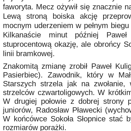
faworyta. Mecz ożywił się znacznie n
Lewą stroną boiska akcję przepro
mocnym uderzeniem w pełnym biegu 
Kilkanaście minut później Paweł
stuprocentową okazję, ale obrońcy So
linii bramkowej.
Znakomitą zmianę zrobił Paweł Kul
Pasierbiec). Zawodnik, który w Mał
Starszych strzela jak na zwołanie, 
strzelców czwartoligowych. W krótki
W drugiej połowie z dobrej strony p
juniorów, Radosław Pławecki (wych
W końcówce Sokoła Słopnice stać by
rozmiarów porażki.