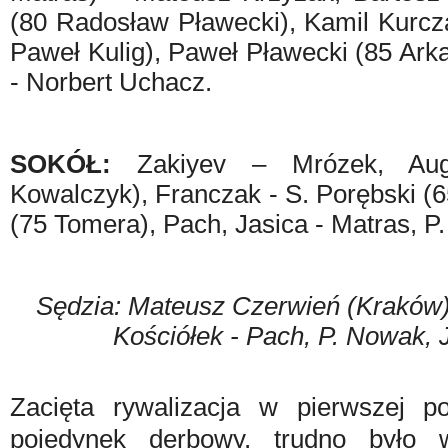
(80 Radosław Pławecki), Kamil Kurcz
Paweł Kulig), Paweł Pławecki (85 Ark
- Norbert Uchacz.
SOKÓŁ:
Zakiyev – Mrózek, Augu
Kowalczyk), Franczak - S. Porębski (
(75 Tomera), Pach, Jasica - Matras, P
Sędzia: Mateusz Czerwień (Kraków). 
Kościółek - Pach, P. Nowak, J
Zacięta rywalizacja w pierwszej p
pojedynek derbowy, trudno było