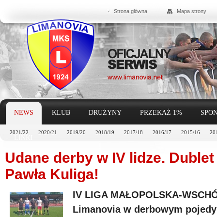
Strona główna
Mapa strony
NEWS
KLUB
DRUŻYNY
PRZEKAŻ 1%
SPON
2021/22
2020/21
2019/20
2018/19
2017/18
2016/17
2015/16
20
LINKI
Udane derby w IV lidze. Dublet
Pawła Kuliga!
IV LIGA MAŁOPOLSKA-WSCHÓD: 
Limanovia w derbowym pojedyn