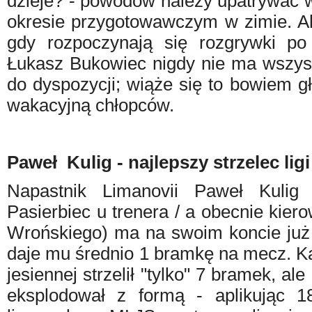
dzieje? - powodów należy upatrywać
okresie przygotowawczym w zimie. Al
gdy rozpoczynają się rozgrywki po k
Łukasz Bukowiec nigdy nie ma wszys
do dyspozycji; wiąże się to bowiem 
wakacyjną chłopców.
Paweł Kulig - najlepszy strzelec lig
Napastnik Limanovii
Paweł Kuli
Pasierbiec u trenera / a obecnie kie
Wrońskiego) ma na swoim koncie już
daje mu średnio 1 bramkę na mecz. Ka
jesiennej strzelił "tylko" 7 bramek, al
eksplodował z formą - aplikując 1