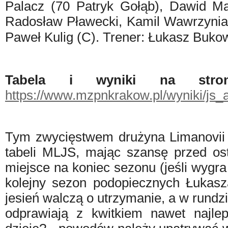
Palacz (70 Patryk Gołąb), Dawid M
Radosław Pławecki, Kamil Wawrzynia
Paweł Kulig (C).
Trener: Łukasz Bukow
Tabela i wyniki na stro
https://www.mzpnkrakow.pl/wyniki/js
Tym zwycięstwem drużyna Limanovii
tabeli MLJS, mając szansę przed ost
miejsce na koniec sezonu (jeśli wygr
kolejny sezon podopiecznych Łukas
jesień walczą o utrzymanie, a w rundzie
odprawiają z kwitkiem nawet najle