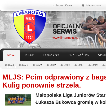
Strona główna
Mapa strony
NEWS
KLUB
DRUŻYNY
PRZEKAŻ 1%
SPON
2021/22
2020/21
2019/20
2018/19
2017/18
2016/17
2015/16
20
LINKI
MLJS: Pcim odprawiony z baga
Kulig ponownie strzela.
Małopolska Liga Juniorów Star
Łukasza Bukowca gromią w ko