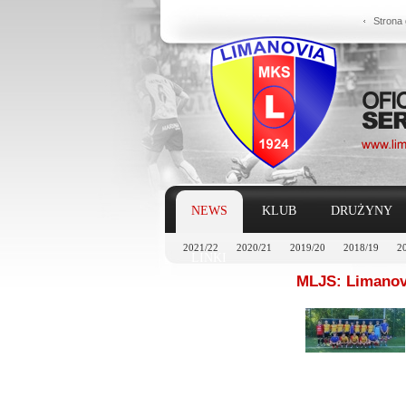
Strona
NEWS
KLUB
DRUŻYNY
2021/22
2020/21
2019/20
2018/19
2
LINKI
MLJS: Limanov