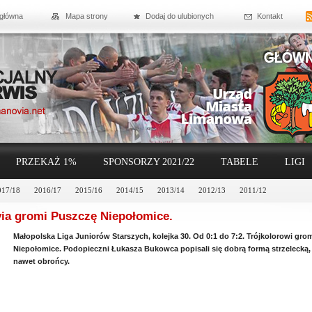
 główna
Mapa strony
Dodaj do ulubionych
Kontakt
PRZEKAŻ 1%
SPONSORZY 2021/22
TABELE
LIGI
017/18
2016/17
2015/16
2014/15
2013/14
2012/13
2011/12
ia gromi Puszczę Niepołomice.
Małopolska Liga Juniorów Starszych, kolejka 30. Od 0:1 do 7:2. Trójkolorowi gr
Niepołomice. Podopieczni Łukasza Bukowca popisali się dobrą formą strzelecką, a 
nawet obrońcy.