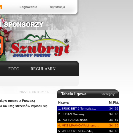
Logowanie
Rejestracja
FOTO
REGULAMIN
2022-06-06 08:21:02
Tabela ligowa
Szczegóły
omią w meczu z Puszczą
Nazwa
M.
Pkt.
na listę strzelców wpisali się
1. BRUK-BET 2 Termalica...
34
92
2. LUBAŃ Maniowy
34
68
3. POPRAD Muszyna
34
67
4. MKS LIMANOVIA Limano...
34
66
5. WIERCHY Rabka-Zdrój...
34
65