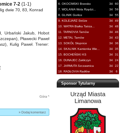
mice 7-2
(1-1)
6. OKOCIMSKI Brzesko
34
60
lig dwie 70, 83, Konrad
7. WOLANIA Wola Rzędzi...
34
59
8. GLINIK Gorlice
34
55
9. KOLEJARZ Stróże
34
49
10. WATRA Białka Tatrza...
34
48
11. TARNOVIA Tarnów
34
46
d, Urbański Jakub, Hobot
12. METAL Tarnów
34
43
Szczepan), Pławecki Paweł
13. SOKÓŁ Słopnice
34
36
z), Kulig Paweł. Trener:
14. SKALNIK Kamionka Wie...
34
35
15. BOCHEŃSKI KS
34
31
16. DUNAJEC Zakliczyn
34
24
17. JARMUTA Szczawnica
34
22
2
18. RADŁOVIA Radłów
34
6
Sponsor Tytularny
Urząd Miasta
Góra ^
Limanowa
» Dodaj komentarz