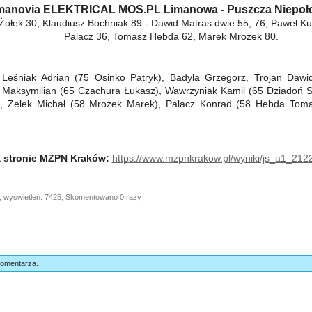
manovia ELEKTRICAL MOS.PL Limanowa - Puszcza Niepoło
Żołek 30, Klaudiusz Bochniak 89 - Dawid Matras dwie 55, 76, Paweł Ku
Palacz 36, Tomasz Hebda 62, Marek Mrożek 80.
Leśniak Adrian (75 Osinko Patryk), Badyla Grzegorz, Trojan Dawi
i Maksymilian (65 Czachura Łukasz), Wawrzyniak Kamil (65 Dziadoń 
, Zelek Michał (58 Mrożek Marek), Palacz Konrad (58 Hebda Tomas
a stronie MZPN Kraków:
https://www.mzpnkrakow.pl/wyniki/js_a1_212
, wyświetleń: 7425, Skomentowano 0 razy
komentarza.