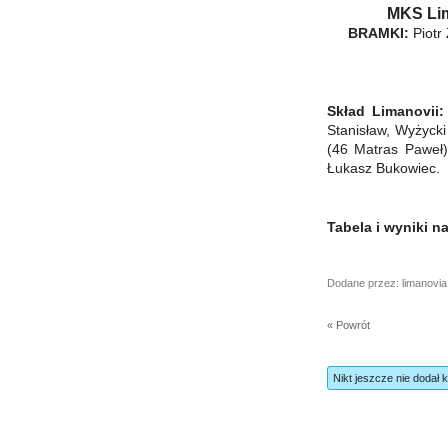
MKS Li
BRAMKI:
Piotr 
Skład Limanovii:
Stanisław, Wyżyck
(46 Matras Paweł)
Łukasz Bukowiec.
Tabela i wyniki n
Dodane przez: limanovia
« Powrót
Nikt jeszcze nie dodał 