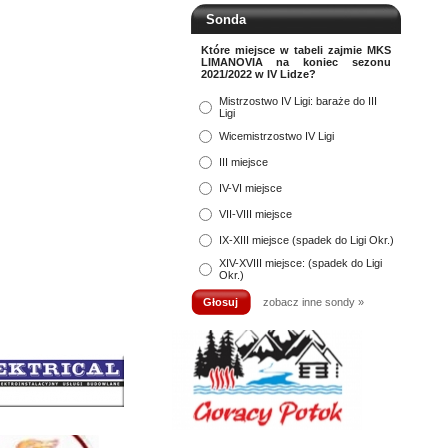
Sonda
Które miejsce w tabeli zajmie MKS
LIMANOVIA na koniec sezonu
2021/2022 w IV Lidze?
Mistrzostwo IV Ligi: baraże do III
Ligi
Wicemistrzostwo IV Ligi
III miejsce
IV-VI miejsce
VII-VIII miejsce
IX-XIII miejsce (spadek do Ligi Okr.)
XIV-XVIII miejsce: (spadek do Ligi
Okr.)
zobacz inne sondy »