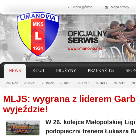
Strona główna
Mapa strony
NEWS
KLUB
DRUŻYNY
PRZEKAŻ 1%
SPON
2021/22
2020/21
2019/20
2018/19
2017/18
2016/17
2015/16
20
LINKI
MLJS: wygrana z liderem Garb
wyjeździe!
W 26. kolejce Małopolskiej Lig
podopieczni trenera Łukasza B