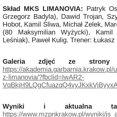
Skład MKS LIMANOVIA:
Patryk O
Grzegorz Badyla), Dawid Trojan, Sz
Hobot, Kamil Śliwa, Michał Zelek, Ma
(80 Maksymilian Wyżycki), Kamil
Leśniak), Paweł Kulig. Trener: Łukasz
Galeria zdjęć ze strony 
https://akademia.garbarnia.krakow.pl/
z-limanovia/?fbclid=IwAR2-
VqBkjH9LQgCfuazqQ4vyJKxkVjByy
Wyniki i aktualna t
https://www.mzpnkrakow.pl/wyniki/js