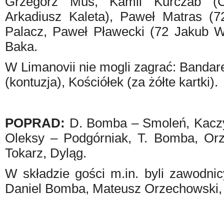
Grzegorz Mus, Kamil Kurczab (C
Arkadiusz Kaleta), Paweł Matras (
Palacz, Paweł Pławecki (72 Jakub Wo
Baka.
W Limanovii nie mogli zagrać: Bandar
(kontuzja), Kościółek (za żółte kartki).
POPRAD:
D. Bomba – Smoleń, Kaczyń
Oleksy – Podgórniak, T. Bomba, Or
Tokarz, Dyląg.
W składzie gości m.in. byli zawodni
Daniel Bomba, Mateusz Orzechowski, 