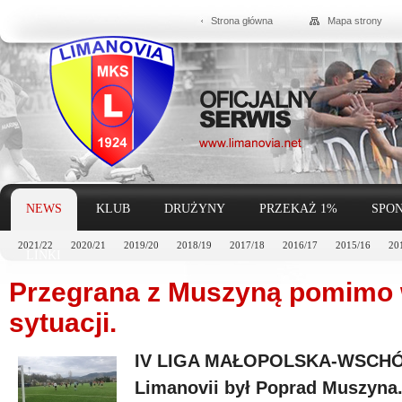
Strona główna
Mapa strony
NEWS
KLUB
DRUŻYNY
PRZEKAŻ 1%
SPON
2021/22
2020/21
2019/20
2018/19
2017/18
2016/17
2015/16
20
LINKI
Przegrana z Muszyną pomimo 
sytuacji.
IV LIGA MAŁOPOLSKA-WSCHÓD
Limanovii był Poprad Muszyna.