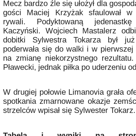
Mecz bardzo źle się ułożył dla gospoda
gości Maciej Krzyżak sfaulował w
rywali. Podyktowaną jedenastk
Kaczyński. Wojciech Mastalerz odbi
dobitki Sylwestra Tokarza był ju
poderwała się do walki i w pierwszej 
na zmianę niekorzystnego rezultatu.
Pławecki, jednak piłka po uderzeniu od
W drugiej połowie Limanovia grała o
spotkania zmarnowane okazje zemścił
strzelców wpisał się Sylwester Tokarz.
Tabela i wyniki na stro