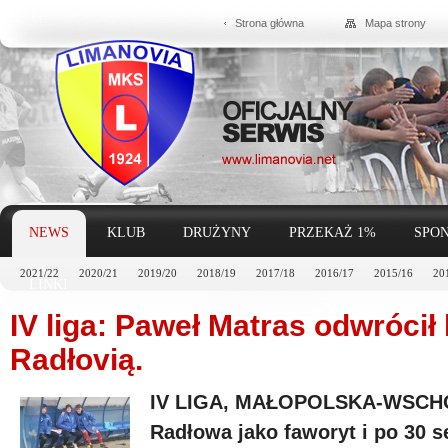
Strona główna
Mapa strony
NEWS
KLUB
DRUŻYNY
PRZEKAŻ 1%
SPON
2021/22
2020/21
2019/20
2018/19
2017/18
2016/17
2015/16
20
LINKI
IV liga: Paweł Matras odwrócił
Radłovią.
IV LIGA, MAŁOPOLSKA-WSCHÓD
Radłowa jako faworyt i po 30 s