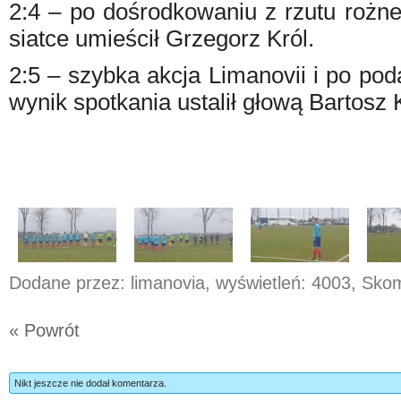
2:4 – po dośrodkowaniu z rzutu rożne
siatce umieścił Grzegorz Król.
2:5 – szybka akcja Limanovii i po po
wynik spotkania ustalił głową Bartosz 
Dodane przez: limanovia, wyświetleń: 4003, Sk
« Powrót
Nikt jeszcze nie dodał komentarza.