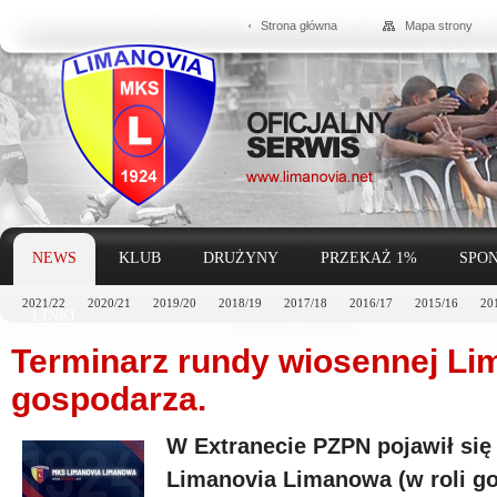
Strona główna
Mapa strony
NEWS
KLUB
DRUŻYNY
PRZEKAŻ 1%
SPON
2021/22
2020/21
2019/20
2018/19
2017/18
2016/17
2015/16
20
LINKI
Terminarz rundy wiosennej Lim
gospodarza.
W Extranecie PZPN pojawił się
Limanovia Limanowa (w roli go