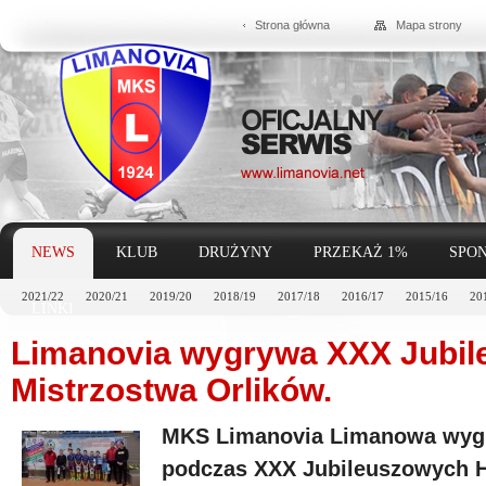
Strona główna
Mapa strony
NEWS
KLUB
DRUŻYNY
PRZEKAŻ 1%
SPON
2021/22
2020/21
2019/20
2018/19
2017/18
2016/17
2015/16
20
LINKI
Limanovia wygrywa XXX Jubi
Mistrzostwa Orlików.
MKS Limanovia Limanowa wygrał
podczas XXX Jubileuszowych 