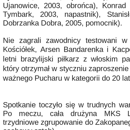
Ujanowice, 2003, obrońca), Konra
Tymbark, 2003, napastnik), Stani
Dobrzanka Dobra, 2005, pomocnik).
Nie zagrali zawodnicy testowani w
Kościółek, Arsen Bandarenka i Kacp
letni brazylijski piłkarz z włoskim 
który otrzymał w styczniu zaproszenie 
ważnego Pucharu w kategorii do 20 lat
Spotkanie toczyło się w trudnych wa
Po meczu, cała drużyna MKS Li
trzydniowe zgrupowanie do Zakopaneg