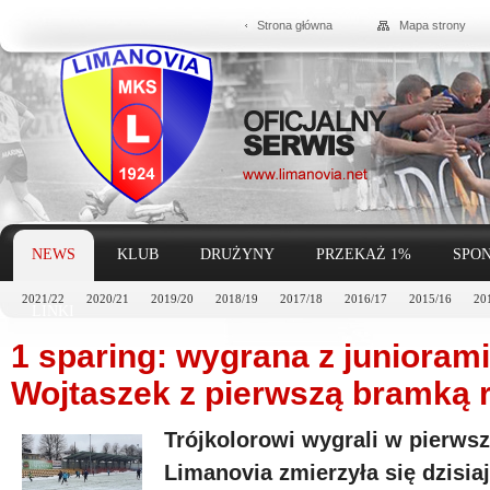
Strona główna
Mapa strony
NEWS
KLUB
DRUŻYNY
PRZEKAŻ 1%
SPON
2021/22
2020/21
2019/20
2018/19
2017/18
2016/17
2015/16
20
LINKI
1 sparing: wygrana z junioram
Wojtaszek z pierwszą bramką 
Trójkolorowi wygrali w pierws
Limanovia zmierzyła się dzisia