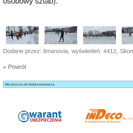
osobowy sztab).
Dodane przez: limanovia, wyświetleń: 4412, Sk
« Powrót
Nikt jeszcze nie dodał komentarza.