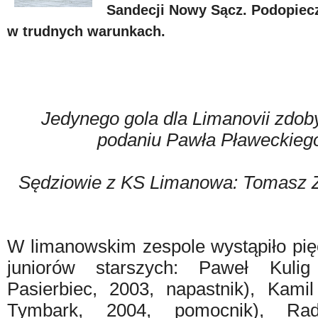
Sandecji Nowy Sącz. Podopiecz
w trudnych warunkach.
Jedynego gola dla Limanovii zdob
podaniu Pawła Pławeckiego
Sędziowie z KS Limanowa: Tomasz Z
W limanowskim zespole wystąpiło pię
juniorów starszych: Paweł Kuli
Pasierbiec, 2003, napastnik), Kam
Tymbark, 2004, pomocnik), Ra