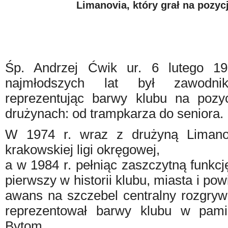
Limanovia, który grał na pozyc
Śp. Andrzej Ćwik ur. 6 lutego 1
najmłodszych lat był zawodni
reprezentując barwy klubu na pozy
drużynach: od trampkarza do seniora.
W 1974 r. wraz z drużyną Limano
krakowskiej ligi okręgowej,
a w 1984 r. pełniąc zaszczytną funkcj
pierwszy w historii klubu, miasta i powi
awans na szczebel centralny rozgryw
reprezentował barwy klubu w pam
Bytom.