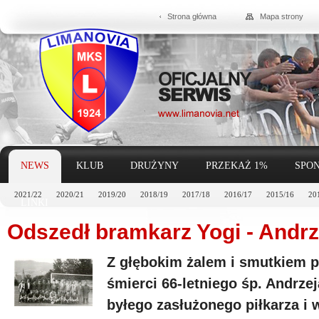
Strona główna
Mapa strony
NEWS
KLUB
DRUŻYNY
PRZEKAŻ 1%
SPON
2021/22
2020/21
2019/20
2018/19
2017/18
2016/17
2015/16
20
LINKI
Odszedł bramkarz Yogi - Andrz
Z głębokim żalem i smutkiem 
śmierci 66-letniego śp. Andrze
byłego zasłużonego piłkarza 